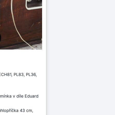
ECH81, PL83, PL36,
zmínka v díle Eduard
úhlopříčka 43 cm,