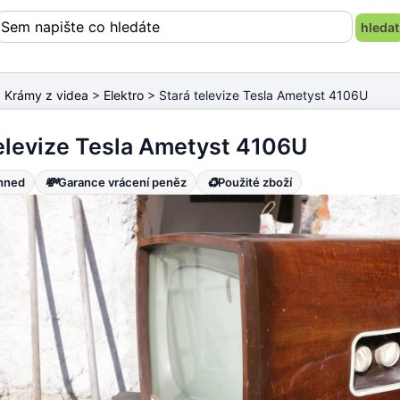
>
Krámy z videa
>
Elektro
> Stará televize Tesla Ametyst 4106U
televize Tesla Ametyst 4106U
💸
♻️
ihned
Garance vrácení peněz
Použité zboží