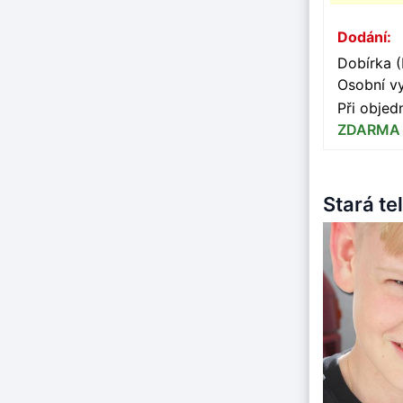
Dodání:
Dobírka (
Osobní v
Při obje
ZDARMA
Stará t