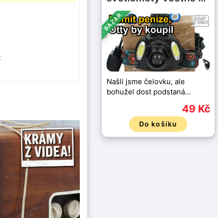
BAZAR
z
Našli jsme čelovku, ale
bohužel dost podstaná…
49 Kč
Do košíku