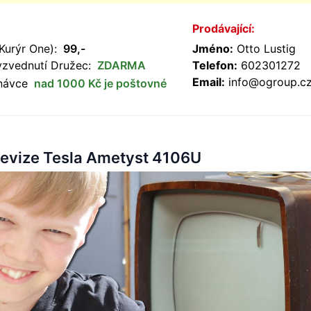
Prodávající:
Kurýr One):
99,-
Jméno:
Otto Lustig
yzvednutí Družec:
ZDARMA
Telefon:
602301272
Email:
info@ogroup.c
dnávce
nad 1000 Kč je poštovné
elevize Tesla Ametyst 4106U