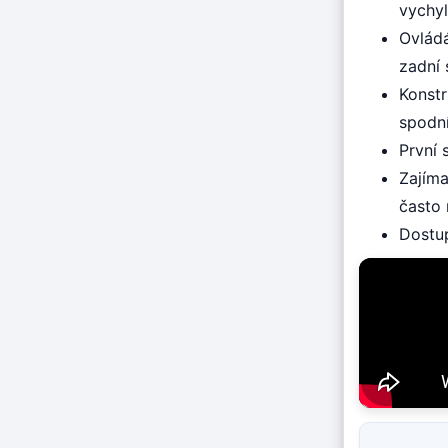
vychyl
Ovládá
zadní 
Konstr
spodní
První
Zajím
často 
Dostu