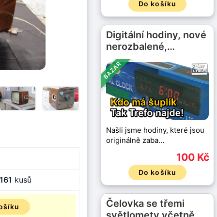
Do košíku
Digitální hodiny, nové
nerozbalené,…
BAZAR
Našli jsme hodiny, které jsou
originálně zaba…
100 Kč
Do košíku
161
kusů
Čelovka se třemi
ošíku
světlomety včetně …