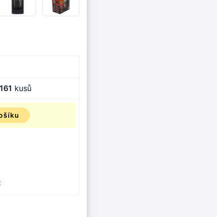
161
kusů
ošíku
z