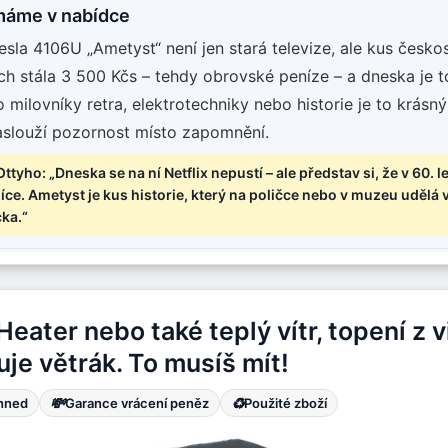
máme v nabídce
sla 4106U „Ametyst“ není jen stará televize, ale kus českos
ech stála 3 500 Kčs – tehdy obrovské peníze – a dneska je t
o milovníky retra, elektrotechniky nebo historie je to krásn
zaslouží pozornost místo zapomnění.
Ottyho: „Dneska se na ní Netflix nepustí – ale představ si, že v 60. l
isíce. Ametyst je kus historie, který na poličce nebo v muzeu udělá
ka.“
eater nebo také teplý vítr, topení z v
je větrák. To musíš mít!
💸
♻️
ihned
Garance vrácení peněz
Použité zboží