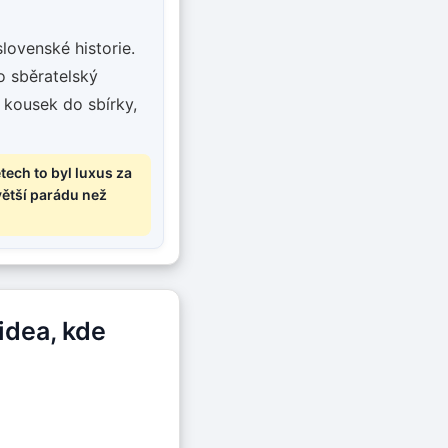
lovenské historie.
o sběratelský
ý kousek do sbírky,
etech to byl luxus za
 větší parádu než
idea, kde