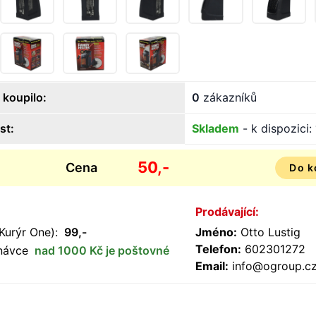
 koupilo:
0
zákazníků
st:
Skladem
- k dispozici:
50,-
Cena
Do k
Prodávající:
Kurýr One):
99,-
Jméno:
Otto Lustig
Telefon:
602301272
dnávce
nad 1000 Kč je poštovné
Email:
info@ogroup.c