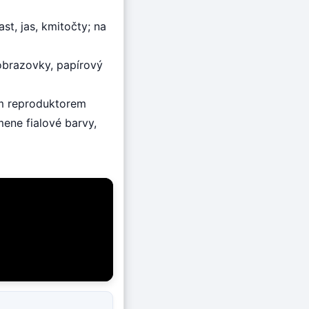
st, jas, kmitočty; na
 obrazovky, papírový
ým reproduktorem
ene fialové barvy,