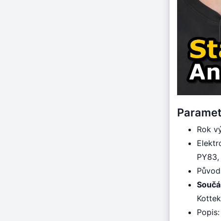
Paramet
Rok v
Elekt
PY83,
Původ
Součá
Kottek
Popis: