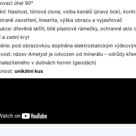
ovací úhel 90°
ní: hlasitost, tónová clona, volba kanálů (pravý bok), kontra
straně zaostření, linearita, výška obrazu a vyjasňovač
ukce: dřevěná skříň, bílé plastové rámečky, ochranné sklo
 a zadní kryt
 série: pod obrazovkou doplněna elektrostatickým výškov
avost: název
Ametyst
je odvozen od minerálu – odrůdy křem
nalezitelného v dutinách hornin (geodách)
pnost:
unikátní kus