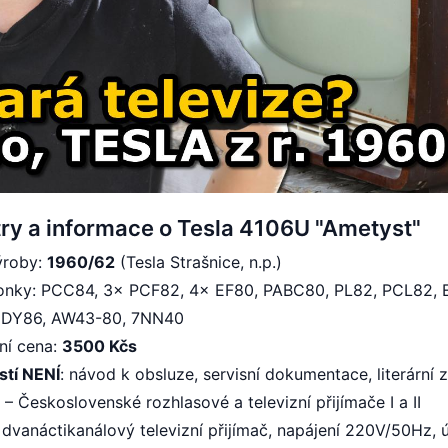
ry a informace o Tesla 4106U "Ametyst"
ýroby:
1960/62
(Tesla Strašnice, n.p.)
ronky: PCC84, 3× PCF82, 4× EF80, PABC80, PL82, PCL82, 
 DY86, AW43-80, 7NN40
ní cena:
3500 Kčs
stí NENÍ
: návod k obsluze, servisní dokumentace, literární 
 – Československé rozhlasové a televizní přijímače I a II
 dvanáctikanálový televizní přijímač, napájení 220V/50Hz, 