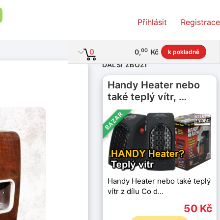
Přihlásit
Registrace
00
0
0
,
Kč
k pokladně
DALŠÍ ZBOŽÍ
Handy Heater nebo
také teplý vítr, …
BAZAR
Handy Heater nebo také teplý
vítr z dílu Co d…
50 Kč