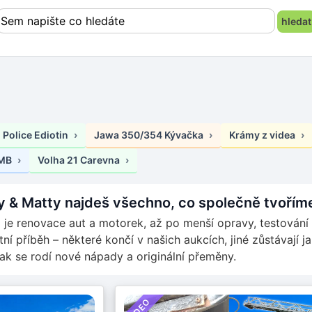
 Police Ediotin
Jawa 350/354 Kývačka
Krámy z videa
 MB
Volha 21 Carevna
ty & Matty najdeš všechno, co společně tvoří
o je renovace aut a motorek, až po menší opravy, testován
ní příběh – některé končí v našich aukcích, jiné zůstávají j
 jak se rodí nové nápady a originální přeměny.
VIDEO