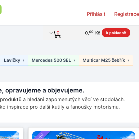
Přihlásit
Registrace
00
0
0
,
Kč
k pokladně
Lavičky
Mercedes 500 SEL
Multicar M25 žebřík
me, opravujeme a objevujeme.
í produktů a hledání zapomenutých věcí ve stodolách.
ako inspirace pro další kutily a fanoušky motorismu.
VIDEO