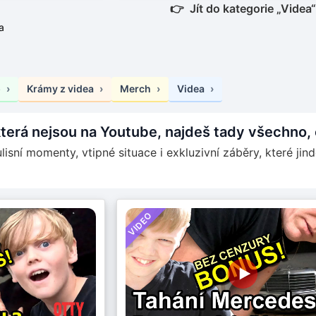
Jít do kategorie „Videa“
a
p
Krámy z videa
Merch
Videa
terá nejsou na Youtube, najdeš tady všechno, c
isní momenty, vtipné situace i exkluzivní záběry, které jinde
VIDEO