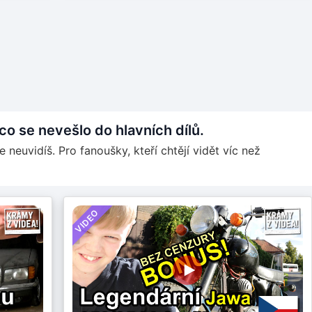
o se nevešlo do hlavních dílů.
 neuvidíš. Pro fanoušky, kteří chtějí vidět víc než
VIDEO