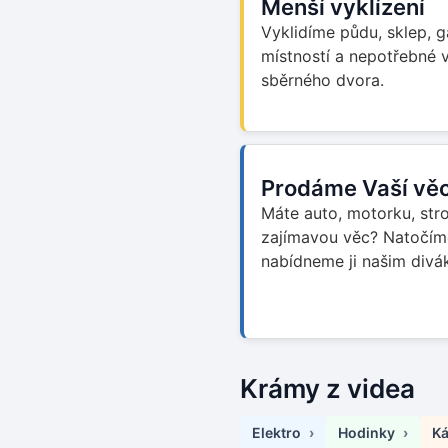
Menší vyklízení
Vyklidíme půdu, sklep, 
místností a nepotřebné
sběrného dvora.
Prodáme Vaší věc
Máte auto, motorku, stro
zajímavou věc? Natočím
nabídneme ji našim divá
Krámy z videa
Elektro
Hodinky
K