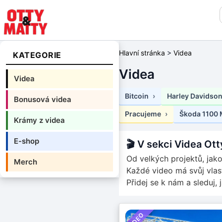
Hlavní stránka
>
Videa
KATEGORIE
Videa
Videa
Bitcoin
Harley Davidson
Bonusová videa
Pracujeme
Škoda 1100
Krámy z videa
E-shop
🎬 V sekci Videa Ot
Od velkých projektů, jak
Merch
Každé video má svůj vlast
Přidej se k nám a sleduj,
VIDEO