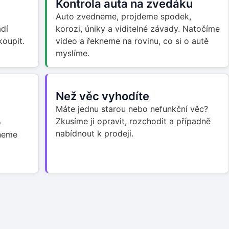
Kontrola auta na zvedáku
Auto zvedneme, projdeme spodek,
adí
korozi, úniky a viditelné závady. Natočíme
oupit.
video a řekneme na rovinu, co si o autě
myslíme.
Než věc vyhodíte
Máte jednu starou nebo nefunkční věc?
Zkusíme ji opravit, rozchodit a případně
o
nabídnout k prodeji.
dneme
o