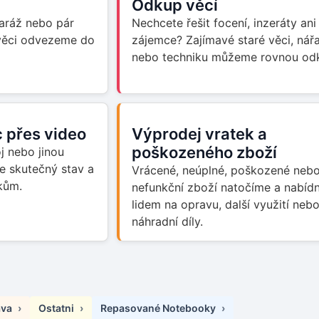
Odkup věcí
garáž nebo pár
Nechcete řešit focení, inzeráty ani
 věci odvezeme do
zájemce? Zajímavé staré věci, nář
nebo techniku můžeme rovnou odk
 přes video
Výprodej vratek a
poškozeného zboží
j nebo jinou
e skutečný stav a
Vrácené, neúplné, poškozené neb
kům.
nefunkční zboží natočíme a nabí
lidem na opravu, další využití neb
náhradní díly.
áva
Ostatni
Repasované Notebooky