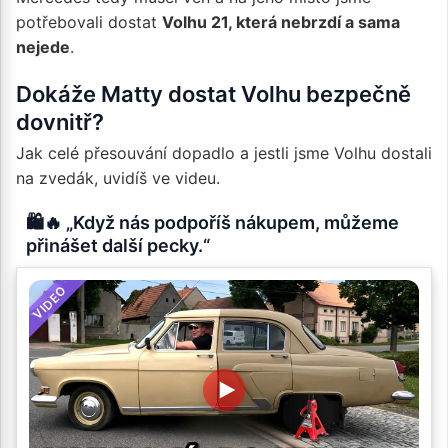
potřebovali dostat
Volhu 21, která nebrzdí a sama
nejede
.
Dokáže Matty dostat Volhu bezpečně
dovnitř?
Jak celé přesouvání dopadlo a jestli jsme Volhu dostali
na zvedák, uvidíš ve videu.
🛍️🔥 „Když nás podpoříš nákupem, můžeme
přinášet další pecky.“
VIDEO