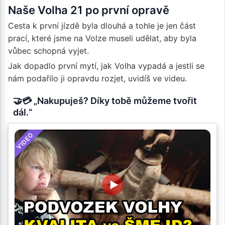
Naše Volha 21 po první opravě
Cesta k první jízdě byla dlouhá a tohle je jen část
prací, které jsme na Volze museli udělat, aby byla
vůbec schopná vyjet.
Jak dopadlo první mytí, jak Volha vypadá a jestli se
nám podařilo ji opravdu rozjet, uvidíš ve videu.
🤝💳 „Nakupuješ? Díky tobě můžeme tvořit
dál.“
VIDEO