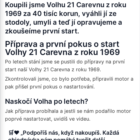
Koupili jsme Volhu 21 Carevnu z roku
1969 za 40 tisíc korun, vyáhli jí ze
stodoly, umyli a teď jí opravujeme a
zkoušeíme první start.
Příprava a první pokus o start
Volhy 21 Carevna z roku 1969
Po letech stání jsme se pustili do přípravy na první
start naší Volhy 21 Carevna z roku 1969.
Zkontrolovali jsme, co bylo potřeba, připravili motor a
pak přišel první pokus o nastartování.
Naskočí Volha po letech?
Jak příprava probíhala a jestli se nám podařilo motor
poprvé nastartovat, uvidíš ve videu.
🛒❤️ „Podpoříš nás, když nakoupíš. Každá
objednávka nám pomáhá tvořit další