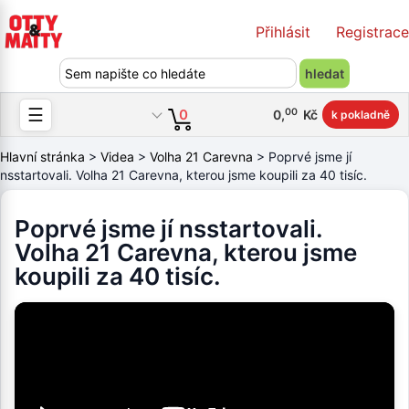
Přihlásit
Registrace
☰
00
0
0
,
Kč
k pokladně
Hlavní stránka
>
Videa
>
Volha 21 Carevna
> Poprvé jsme jí
nsstartovali. Volha 21 Carevna, kterou jsme koupili za 40 tisíc.
Poprvé jsme jí nsstartovali.
Volha 21 Carevna, kterou jsme
koupili za 40 tisíc.