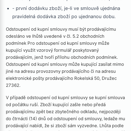
- první dodávku zboží, je-li ve smlouvě ujednána
pravidelná dodávka zboží po ujednanou dobu.
Odstoupení od kupní smlouvy musí být prodávajícímu
odesláno ve lhůtě uvedené v čl. 5.2 obchodních
podmínek Pro odstoupení od kupní smlouvy může
kupující využit vzorový formulář poskytovaný
prodávajícím, jenž tvoří přílohu obchodních podmínek.
Odstoupení od kupní smlouvy může kupující zasílat mimo
jiné na adresu provozovny prodávajícího či na adresu
elektronické pošty prodávajícího Rokelská 50, Družec
27362.
V případě odstoupení od kupní smlouvy se kupní smlouva
od počátku ruší. Zboží kupující zašle nebo předá
prodávajícímu zpět bez zbytečného odkladu, nejpozději
do čtrnácti (14) dnů od odstoupení od smlouvy, ledaže mu
prodávající nabídl, že si zboží sám vyzvedne. Lhůta podle