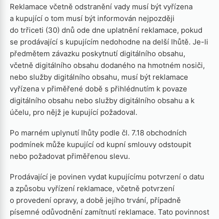
Reklamace včetně odstranění vady musí být vyřízena
a kupující o tom musí být informován nejpozději
do trřiceti (30) dnů ode dne uplatnění reklamace, pokud
se prodávající s kupujícím nedohodne na delší lhůtě. Je-li
předmětem závazku poskytnutí digitálního obsahu,
včetně digitálního obsahu dodaného na hmotném nosiči,
nebo služby digitálního obsahu, musí být reklamace
vyřízena v přiměřené době s přihlédnutím k povaze
digitálního obsahu nebo služby digitálního obsahu a k
účelu, pro nějž je kupující požadoval.
Po marném uplynutí lhůty podle čl. 7.18 obchodních
podmínek může kupující od kupní smlouvy odstoupit
nebo požadovat přiměřenou slevu.
Prodávající je povinen vydat kupujícímu potvrzení o datu
a způsobu vyřízení reklamace, včetně potvrzení
o provedení opravy, a době jejího trvání, případně
písemné odůvodnění zamítnutí reklamace. Tato povinnost