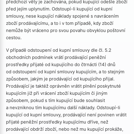
předchozí věty je zachována, pokud kupující odešle zboží
před jejím uplynutím. Odstoupí-li kupující od kupní
smlouvy, nese kupující náklady spojené s navrácením
zboží prodávajícímu, a to i v tom případě, kdy zboží
nemůže být vráceno pro svou povahu obvyklou poštovní
cestou.
V případě odstoupení od kupní smlouvy dle čl. 5.2
obchodních podmínek vrátí prodávající peněžní
prostředky přijaté od kupujícího do čtrnácti (14) dnů
od odstoupení od kupní smlouvy kupujícím, a to stejným
způsobem, jakým je prodávající od kupujícího přijal.
Prodávající je taktéž oprávněn vrátit plnění poskytnuté
kupujícím již při vrácení zboží kupujícím či jiným
způsobem, pokud s tím kupující bude souhlasit
a nevzniknou tím kupujícímu další náklady. Odstoupí-li
kupující od kupní smlouvy, prodávající není povinen vrátit
přijaté peněžní prostředky kupujícímu dříve, než
prodávající obdrží zboží, nebo než mu kupující prokáže,