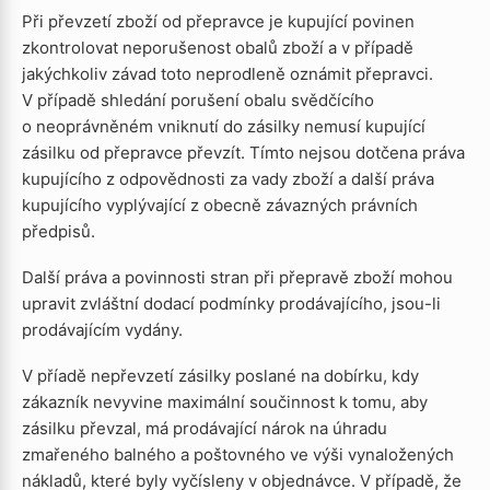
Při převzetí zboží od přepravce je kupující povinen
zkontrolovat neporušenost obalů zboží a v případě
jakýchkoliv závad toto neprodleně oznámit přepravci.
V případě shledání porušení obalu svědčícího
o neoprávněném vniknutí do zásilky nemusí kupující
zásilku od přepravce převzít. Tímto nejsou dotčena práva
kupujícího z odpovědnosti za vady zboží a další práva
kupujícího vyplývající z obecně závazných právních
předpisů.
Další práva a povinnosti stran při přepravě zboží mohou
upravit zvláštní dodací podmínky prodávajícího, jsou-li
prodávajícím vydány.
V příadě nepřevzetí zásilky poslané na dobírku, kdy
zákazník nevyvine maximální součinnost k tomu, aby
zásilku převzal, má prodávající nárok na úhradu
zmařeného balného a poštovného ve výši vynaložených
nákladů, které byly vyčísleny v objednávce. V případě, že