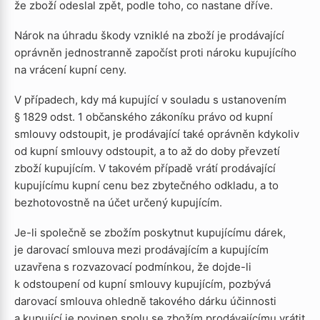
že zboží odeslal zpět, podle toho, co nastane dříve.
Nárok na úhradu škody vzniklé na zboží je prodávající
oprávněn jednostranně započíst proti nároku kupujícího
na vrácení kupní ceny.
V případech, kdy má kupující v souladu s ustanovením
§ 1829 odst. 1 občanského zákoníku právo od kupní
smlouvy odstoupit, je prodávající také oprávněn kdykoliv
od kupní smlouvy odstoupit, a to až do doby převzetí
zboží kupujícím. V takovém případě vrátí prodávající
kupujícímu kupní cenu bez zbytečného odkladu, a to
bezhotovostně na účet určený kupujícím.
Je-li společně se zbožím poskytnut kupujícímu dárek,
je darovací smlouva mezi prodávajícím a kupujícím
uzavřena s rozvazovací podmínkou, že dojde-li
k odstoupení od kupní smlouvy kupujícím, pozbývá
darovací smlouva ohledně takového dárku účinnosti
a kupující je povinen spolu se zbožím prodávajícímu vrátit