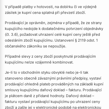
V případě platby v hotovosti, na dobírku či ve výdejně
zásilek je kupní cena splatná při převzetí zboží.
Prodávající je oprávněn, zejména v případě, že ze strany
kupujícího nedojde k dodatečnému potvrzení objednávky
(čl. 3.6), požadovat uhrazení celé kupní ceny ještě před
odesláním zboží kupujícímu. Ustanovení § 2119 odst. 1
občanského zákoníku se nepoužije.
Případné slevy z ceny zboží poskytnuté prodávajícím
kupujícímu nelze vzájemně kombinovat.
Je-li to v obchodním styku obvyklé nebo je-li tak
stanoveno obecně závaznými právními předpisy, vystaví
prodávající ohledně plateb prováděných na základě kupní
smlouvy kupujícímu daňový doklad – fakturu. Prodávající
je plátcem daně z přidané hodnoty. Daňový doklad –
fakturu vystaví prodávající kupujícímu po uhrazení ceny
zboží a zašle jej v elektronické podobě na elektronickou