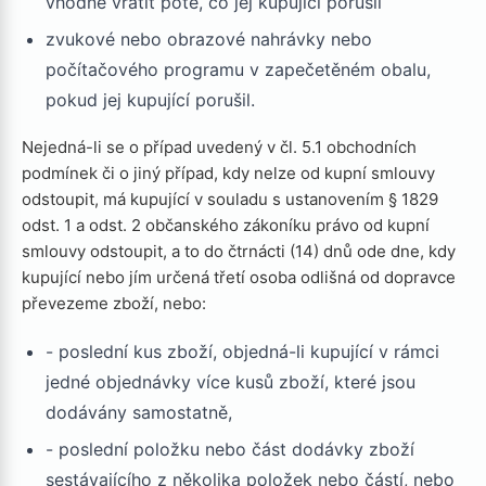
vhodné vrátit poté, co jej kupující porušil
zvukové nebo obrazové nahrávky nebo
počítačového programu v zapečetěném obalu,
pokud jej kupující porušil.
Nejedná-li se o případ uvedený v čl. 5.1 obchodních
podmínek či o jiný případ, kdy nelze od kupní smlouvy
odstoupit, má kupující v souladu s ustanovením § 1829
odst. 1 a odst. 2 občanského zákoníku právo od kupní
smlouvy odstoupit, a to do čtrnácti (14) dnů ode dne, kdy
kupující nebo jím určená třetí osoba odlišná od dopravce
převezeme zboží, nebo:
- poslední kus zboží, objedná-li kupující v rámci
jedné objednávky více kusů zboží, které jsou
dodávány samostatně,
- poslední položku nebo část dodávky zboží
sestávajícího z několika položek nebo částí, nebo