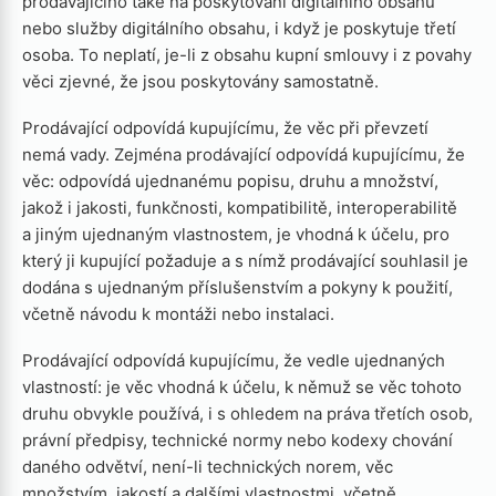
prodávajícího také na poskytování digitálního obsahu
nebo služby digitálního obsahu, i když je poskytuje třetí
osoba. To neplatí, je-li z obsahu kupní smlouvy i z povahy
věci zjevné, že jsou poskytovány samostatně.
Prodávající odpovídá kupujícímu, že věc při převzetí
nemá vady. Zejména prodávající odpovídá kupujícímu, že
věc: odpovídá ujednanému popisu, druhu a množství,
jakož i jakosti, funkčnosti, kompatibilitě, interoperabilitě
a jiným ujednaným vlastnostem, je vhodná k účelu, pro
který ji kupující požaduje a s nímž prodávající souhlasil je
dodána s ujednaným příslušenstvím a pokyny k použití,
včetně návodu k montáži nebo instalaci.
Prodávající odpovídá kupujícímu, že vedle ujednaných
vlastností: je věc vhodná k účelu, k němuž se věc tohoto
druhu obvykle používá, i s ohledem na práva třetích osob,
právní předpisy, technické normy nebo kodexy chování
daného odvětví, není-li technických norem, věc
množstvím, jakostí a dalšími vlastnostmi, včetně