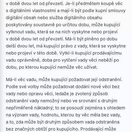
v době dvou let od převzetí. Je-li předmětem koupě věc
s digitálními vlastnostmi a mají-li být podle kupní smlouvy
digitální obsah nebo služba digitálního obsahu
poskytovány soustavně po určitou dobu, může kupující
vytknout vadu, která se na nich vyskytne nebo projeví
v době dvou let od převzetí. Má-li být plněno po dobu
delší dvou let, má kupující právo z vady, která se vyskytne
nebo projeví v této době. Vytkl-li kupující prodávajícímu
vadu oprávněně, doba pro vytčení vady věci neběží po
dobu, po kterou kupující nemůže věc užívat.
Má-li věc vadu, může kupující požadovat její odstranění.
Podle své volby může požadovat dodání nové věci bez
vady nebo opravu věci, ledaže je zvolený způsob
odstranění vady nemožný nebo ve srovnání s druhým
nepřiměřeně nákladný; to se posoudí zejména s ohledem
na význam vady, hodnotu, kterou by věc měla bez vady,
a to, zda může být druhým způsobem vada odstraněna
bez značných obtíží pro kupujícího. Prodávající může