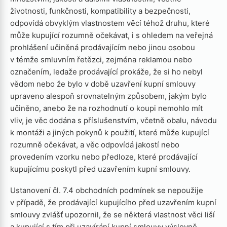
životnosti, funkčnosti, kompatibility a bezpečnosti,
odpovídá obvyklým vlastnostem věcí téhož druhu, které
může kupující rozumně očekávat, i s ohledem na veřejná
prohlášení učiněná prodávajícím nebo jinou osobou
v témže smluvním řetězci, zejména reklamou nebo
označením, ledaže prodávající prokáže, že si ho nebyl
vědom nebo že bylo v době uzavření kupní smlouvy
upraveno alespoň srovnatelným způsobem, jakým bylo
učiněno, anebo že na rozhodnutí o koupi nemohlo mít
vliv, je věc dodána s příslušenstvím, včetně obalu, návodu
k montáži a jiných pokynů k použití, které může kupující
rozumně očekávat, a věc odpovídá jakostí nebo
provedením vzorku nebo předloze, které prodávající
kupujícímu poskytl před uzavřením kupní smlouvy.
Ustanovení čl. 7.4 obchodních podmínek se nepoužije
v případě, že prodávající kupujícího před uzavřením kupní
smlouvy zvlášť upozornil, že se některá vlastnost věci liší
a kupující s tím při uzavírání kupní smlouvy výslovně