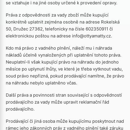
se vztahuje i na jiné osoby určené k provedení opravy.
Práva z odpovědnosti za vady zboží může kupující
konkrétně uplatnit zejména osobně na adrese Rokelská
50, Družec 27362, telefonicky na čísle 602350911 či
elektronickou poštou na adrese info@ottyamatty.cz.
Kdo má právo z vadného plnění, náleží mu i náhrada
nákladů účelně vynaložených při uplatnění tohoto práva.
Neuplatní-li však kupující právo na náhradu do jednoho
měsíce po uplynutí lhůty, ve které je třeba vytknout vadu,
soud právo nepřizná, pokud prodávající namítne, že právo
na náhradu nebylo uplatněno včas.
Další práva a povinnosti stran související s odpovědností
prodávajícího za vady může upravit reklamační řád
prodávajícího.
Prodávající či jiná osoba může kupujícímu poskytnout nad
rámec jeho zákonných práv z vadného plnění také záruku