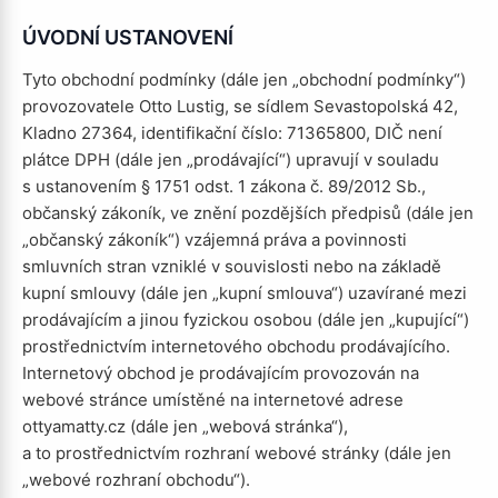
ÚVODNÍ USTANOVENÍ
Tyto obchodní podmínky (dále jen „obchodní podmínky“)
provozovatele Otto Lustig, se sídlem Sevastopolská 42,
Kladno 27364, identifikační číslo: 71365800, DIČ není
plátce DPH (dále jen „prodávající“) upravují v souladu
s ustanovením § 1751 odst. 1 zákona č. 89/2012 Sb.,
občanský zákoník, ve znění pozdějších předpisů (dále jen
„občanský zákoník“) vzájemná práva a povinnosti
smluvních stran vzniklé v souvislosti nebo na základě
kupní smlouvy (dále jen „kupní smlouva“) uzavírané mezi
prodávajícím a jinou fyzickou osobou (dále jen „kupující“)
prostřednictvím internetového obchodu prodávajícího.
Internetový obchod je prodávajícím provozován na
webové stránce umístěné na internetové adrese
ottyamatty.cz (dále jen „webová stránka“),
a to prostřednictvím rozhraní webové stránky (dále jen
„webové rozhraní obchodu“).