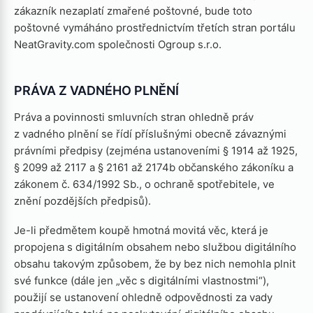
zákazník nezaplatí zmařené poštovné, bude toto
poštovné vymáháno prostřednictvím třetích stran portálu
NeatGravity.com společnosti Ogroup s.r.o.
PRÁVA Z VADNÉHO PLNĚNÍ
Práva a povinnosti smluvních stran ohledně práv
z vadného plnění se řídí příslušnými obecně závaznými
právními předpisy (zejména ustanoveními § 1914 až 1925,
§ 2099 až 2117 a § 2161 až 2174b občanského zákoníku a
zákonem č. 634/1992 Sb., o ochraně spotřebitele, ve
znění pozdějších předpisů).
Je-li předmětem koupě hmotná movitá věc, která je
propojena s digitálním obsahem nebo službou digitálního
obsahu takovým způsobem, že by bez nich nemohla plnit
své funkce (dále jen „věc s digitálními vlastnostmi“),
použijí se ustanovení ohledně odpovědnosti za vady