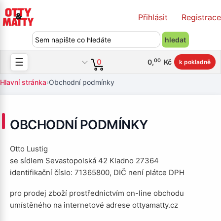
Přihlásit
Registrace
☰
00
0
0
,
Kč
k pokladně
Hlavní stránka
›
Obchodní podmínky
OBCHODNÍ PODMÍNKY
Otto Lustig
se sídlem Sevastopolská 42 Kladno 27364
identifikační číslo: 71365800, DIČ není plátce DPH
pro prodej zboží prostřednictvím on-line obchodu
umístěného na internetové adrese ottyamatty.cz