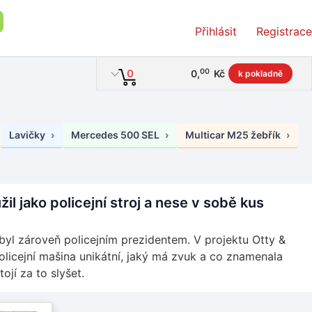
Přihlásit
Registrace
00
0
0
,
Kč
k pokladně
Lavičky
Mercedes 500 SEL
Multicar M25 žebřík
il jako policejní stroj a nese v sobě kus
 byl zároveň policejním prezidentem. V projektu Otty &
policejní mašina unikátní, jaký má zvuk a co znamenala
ojí za to slyšet.