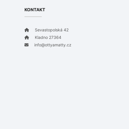
KONTAKT
Sevastopolská 42
Kladno 27364
info@ottyamatty.cz