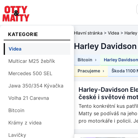
Hlavní stránka
>
Videa
>
Harley
KATEGORIE
Harley Davidson 
Videa
Bitcoin
Harley Davidson
Multicar M25 žebřík
Pracujeme
Škoda 1100
Mercedes 500 SEL
Jawa 350/354 Kývačka
Harley-Davidson Elec
české i světové mot
Volha 21 Carevna
Tento konkrétní kus patř
Bitcoin
Matty se podíváš na jeho 
pro motorkáře i policii. J
Krámy z videa
Lavičky