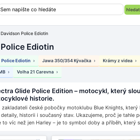
 Davidson Police Ediotin
Police Ediotin
 Police Ediotin
Jawa 350/354 Kývačka
Krámy z videa
 MB
Volha 21 Carevna
tra Glide Police Edition – motocykl, který slouž
ocyklové historie.
il zakladateli české pobočky motoklubu Blue Knights, který
detaily, historii i současný stav. Ukazujeme, proč je tahle 
e to víc než jen Harley – je to symbol doby a příběh, který st