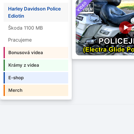
VIDEO
Harley Davidson Police
Ediotin
Škoda 1100 MB
Pracujeme
Bonusová videa
Krámy z videa
E-shop
Merch