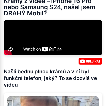
Krámy z videa – iPhone 16 Pro
nebo Samsung S24, našel jsem
DRAHÝ Mobil?
Našli bednu plnou krámů a v ní byl
funkční telefon, jaký? To se dozvíš ve
videu