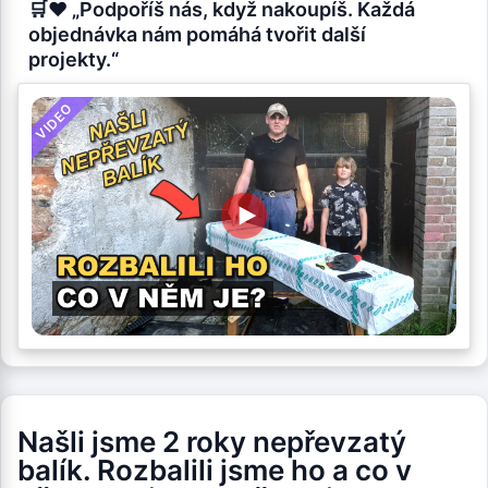
🛒❤️ „Podpoříš nás, když nakoupíš. Každá
objednávka nám pomáhá tvořit další
projekty.“
VIDEO
Našli jsme 2 roky nepřevzatý
balík. Rozbalili jsme ho a co v