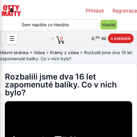
Přihlásit
Registrace
☰
00
0
0
,
Kč
k pokladně
Hlavní stránka
>
Videa
>
Krámy z videa
> Rozbalili jsme dva 16 let
zapomenuté balíky. Co v nich bylo?
Rozbalili jsme dva 16 let
zapomenuté balíky. Co v nich
bylo?