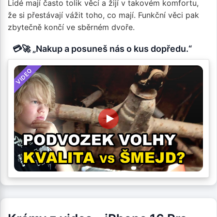
Lidé mají často tolik věcí a žijí v takovém komfortu,
že si přestávají vážit toho, co mají. Funkční věci pak
zbytečně končí ve sběrném dvoře.
💳🚀 „Nakup a posuneš nás o kus dopředu.“
VIDEO