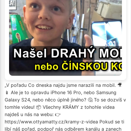
„V pořadu Co dneska najdu jsme narazili na mobil. 🎥
📱 Ale je to opravdu iPhone 16 Pro, nebo Samsung
Galaxy S24, nebo něco úplně jiného? 🤔 To se dozvíš v
tomhle videu! 📦 Všechny KRÁMY z tohohle videa
najdeš u nás na webu: 👉
https://www.ottyamatty.cz/kramy-z-videa Pokud se ti
líbí náš pořad, podpoř nás odběrem kanálu a zanech