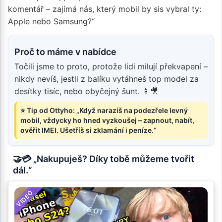
komentář – zajímá nás, který mobil by sis vybral ty:
Apple nebo Samsung?“
Proč to máme v nabídce
Točili jsme to proto, protože lidi milují překvapení –
nikdy nevíš, jestli z balíku vytáhneš top model za
desítky tisíc, nebo obyčejný šunt. 📱🎥
⭐ Tip od Ottyho: „Když narazíš na podezřele levný
mobil, vždycky ho hned vyzkoušej – zapnout, nabít,
ověřit IMEI. Ušetříš si zklamání i peníze.“
🤝💳 „Nakupuješ? Díky tobě můžeme tvořit
dál.“
VIDEO