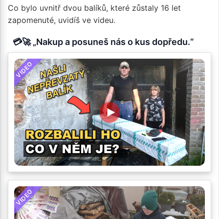
Co bylo uvnitř dvou balíků, které zůstaly 16 let
zapomenuté, uvidíš ve videu.
💳🚀 „Nakup a posuneš nás o kus dopředu.“
VIDEO
VIDEO