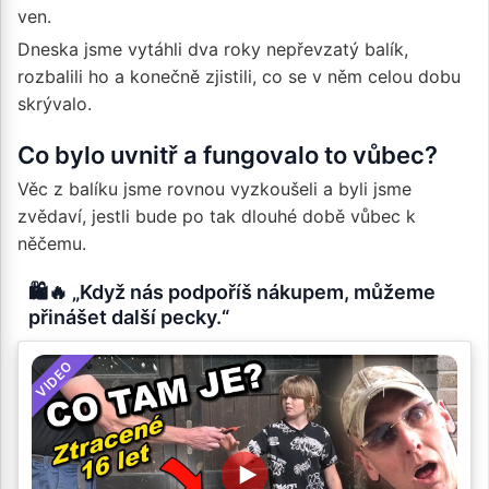
ven.
Dneska jsme vytáhli dva roky nepřevzatý balík,
rozbalili ho a konečně zjistili, co se v něm celou dobu
skrývalo.
Co bylo uvnitř a fungovalo to vůbec?
Věc z balíku jsme rovnou vyzkoušeli a byli jsme
zvědaví, jestli bude po tak dlouhé době vůbec k
něčemu.
🛍️🔥 „Když nás podpoříš nákupem, můžeme
přinášet další pecky.“
VIDEO