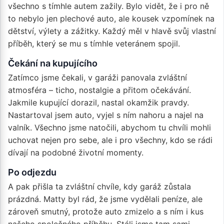
všechno s tímhle autem zažily. Bylo vidět, že i pro ně
to nebylo jen plechové auto, ale kousek vzpomínek na
dětství, výlety a zážitky. Každý měl v hlavě svůj vlastní
příběh, který se mu s tímhle veteránem spojil.
Čekání na kupujícího
Zatímco jsme čekali, v garáži panovala zvláštní
atmosféra – ticho, nostalgie a přitom očekávání.
Jakmile kupující dorazil, nastal okamžik pravdy.
Nastartoval jsem auto, vyjel s ním nahoru a najel na
valník. Všechno jsme natočili, abychom tu chvíli mohli
uchovat nejen pro sebe, ale i pro všechny, kdo se rádi
dívají na podobné životní momenty.
Po odjezdu
A pak přišla ta zvláštní chvíle, kdy garáž zůstala
prázdná. Matty byl rád, že jsme vydělali peníze, ale
zároveň smutný, protože auto zmizelo a s ním i kus
našeho společného příběhu. Stáli jsme tam sami,