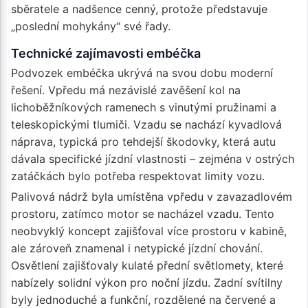
sběratele a nadšence cenný, protože představuje
„poslední mohykány“ své řady.
Technické zajímavosti embéčka
Podvozek embéčka ukrývá na svou dobu moderní
řešení. Vpředu má nezávislé zavěšení kol na
lichoběžníkových ramenech s vinutými pružinami a
teleskopickými tlumiči. Vzadu se nachází kyvadlová
náprava, typická pro tehdejší škodovky, která autu
dávala specifické jízdní vlastnosti – zejména v ostrých
zatáčkách bylo potřeba respektovat limity vozu.
Palivová nádrž byla umístěna vpředu v zavazadlovém
prostoru, zatímco motor se nacházel vzadu. Tento
neobvyklý koncept zajišťoval více prostoru v kabině,
ale zároveň znamenal i netypické jízdní chování.
Osvětlení zajišťovaly kulaté přední světlomety, které
nabízely solidní výkon pro noční jízdu. Zadní svítilny
byly jednoduché a funkční, rozdělené na červené a