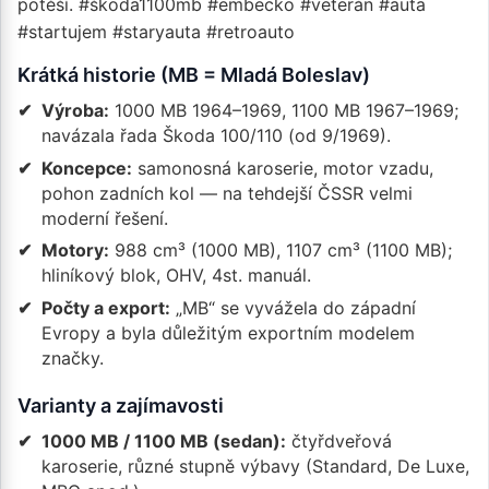
potěší.
#škoda1100mb #embecko #veterán #auta
#startujem #staryauta #retroauto
Krátká historie (MB = Mladá Boleslav)
Výroba:
1000 MB 1964–1969, 1100 MB 1967–1969;
navázala řada Škoda 100/110 (od 9/1969).
Koncepce:
samonosná karoserie, motor vzadu,
pohon zadních kol — na tehdejší ČSSR velmi
moderní řešení.
Motory:
988 cm³ (1000 MB), 1107 cm³ (1100 MB);
hliníkový blok, OHV, 4st. manuál.
Počty a export:
„MB“ se vyvážela do západní
Evropy a byla důležitým exportním modelem
značky.
Varianty a zajímavosti
1000 MB / 1100 MB (sedan):
čtyřdveřová
karoserie, různé stupně výbavy (Standard, De Luxe,