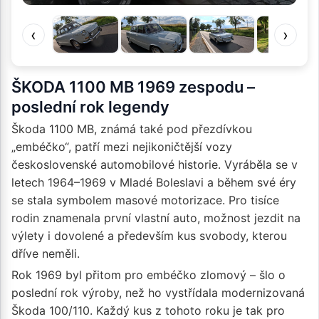
‹
›
ŠKODA 1100 MB 1969 zespodu –
poslední rok legendy
Škoda 1100 MB, známá také pod přezdívkou
„embéčko“, patří mezi nejikoničtější vozy
československé automobilové historie. Vyráběla se v
letech 1964–1969 v Mladé Boleslavi a během své éry
se stala symbolem masové motorizace. Pro tisíce
rodin znamenala první vlastní auto, možnost jezdit na
výlety i dovolené a především kus svobody, kterou
dříve neměli.
Rok 1969 byl přitom pro embéčko zlomový – šlo o
poslední rok výroby, než ho vystřídala modernizovaná
Škoda 100/110. Každý kus z tohoto roku je tak pro