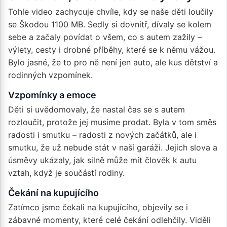
Tohle video zachycuje chvíle, kdy se naše děti loučily
se Škodou 1100 MB. Sedly si dovnitř, dívaly se kolem
sebe a začaly povídat o všem, co s autem zažily –
výlety, cesty i drobné příběhy, které se k němu vážou.
Bylo jasné, že to pro ně není jen auto, ale kus dětství a
rodinných vzpomínek.
Vzpomínky a emoce
Děti si uvědomovaly, že nastal čas se s autem
rozloučit, protože jej musíme prodat. Byla v tom směs
radosti i smutku – radosti z nových začátků, ale i
smutku, že už nebude stát v naší garáži. Jejich slova a
úsměvy ukázaly, jak silně může mít člověk k autu
vztah, když je součástí rodiny.
Čekání na kupujícího
Zatímco jsme čekali na kupujícího, objevily se i
zábavné momenty, které celé čekání odlehčily. Viděli