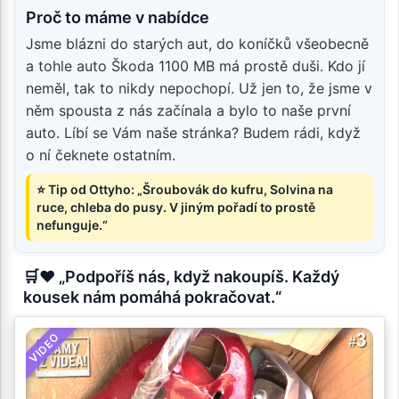
Proč to máme v nabídce
Jsme blázni do starých aut, do koníčků všeobecně
a tohle auto Škoda 1100 MB má prostě duši. Kdo jí
neměl, tak to nikdy nepochopí. Už jen to, že jsme v
něm spousta z nás začínala a bylo to naše první
auto. Líbí se Vám naše stránka? Budem rádi, když
o ní čeknete ostatním.
⭐ Tip od Ottyho: „Šroubovák do kufru, Solvina na
ruce, chleba do pusy. V jiným pořadí to prostě
nefunguje.“
🛒❤️ „Podpoříš nás, když nakoupíš. Každý
kousek nám pomáhá pokračovat.“
VIDEO