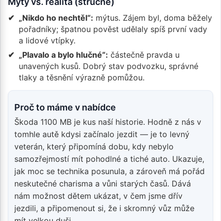
Mýty vs. realita (stručně)
„Nikdo ho nechtěl“:
mýtus. Zájem byl, doma běžely
pořadníky; špatnou pověst udělaly spíš první vady
a lidové vtípky.
„Plavalo a bylo hlučné“:
částečně pravda u
unavených kusů. Dobrý stav podvozku, správné
tlaky a těsnění výrazně pomůžou.
Proč to máme v nabídce
Škoda 1100 MB je kus naší historie. Hodně z nás v
tomhle autě kdysi začínalo jezdit — je to levný
veterán, který připomíná dobu, kdy nebylo
samozřejmostí mít pohodlné a tiché auto. Ukazuje,
jak moc se technika posunula, a zároveň má pořád
neskutečné charisma a vůni starých časů. Dává
nám možnost dětem ukázat, v čem jsme dřív
jezdili, a připomenout si, že i skromný vůz může
mít velkou duši.