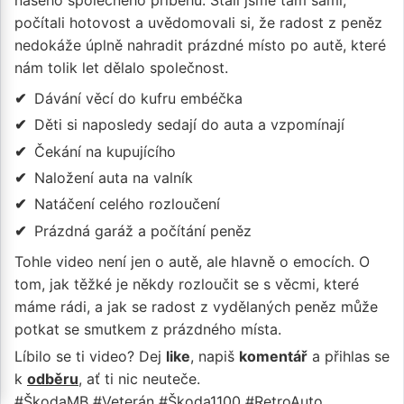
počítali hotovost a uvědomovali si, že radost z peněz
nedokáže úplně nahradit prázdné místo po autě, které
nám tolik let dělalo společnost.
Dávání věcí do kufru embéčka
Děti si naposledy sedají do auta a vzpomínají
Čekání na kupujícího
Naložení auta na valník
Natáčení celého rozloučení
Prázdná garáž a počítání peněz
Tohle video není jen o autě, ale hlavně o emocích. O
tom, jak těžké je někdy rozloučit se s věcmi, které
máme rádi, a jak se radost z vydělaných peněz může
potkat se smutkem z prázdného místa.
Líbilo se ti video? Dej
like
, napiš
komentář
a přihlas se
k
odběru
, ať ti nic neuteče.
#ŠkodaMB #Veterán #Škoda1100 #RetroAuto