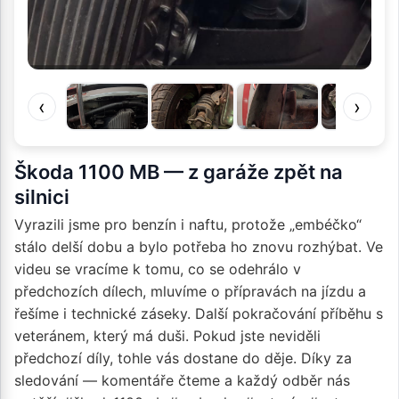
‹
›
Škoda 1100 MB — z garáže zpět na
silnici
Vyrazili jsme pro benzín i naftu, protože „embéčko“
stálo delší dobu a bylo potřeba ho znovu rozhýbat. Ve
videu se vracíme k tomu, co se odehrálo v
předchozích dílech, mluvíme o přípravách na jízdu a
řešíme i technické záseky. Další pokračování příběhu s
veteránem, který má duši. Pokud jste neviděli
předchozí díly, tohle vás dostane do děje. Díky za
sledování — komentáře čteme a každý odběr nás