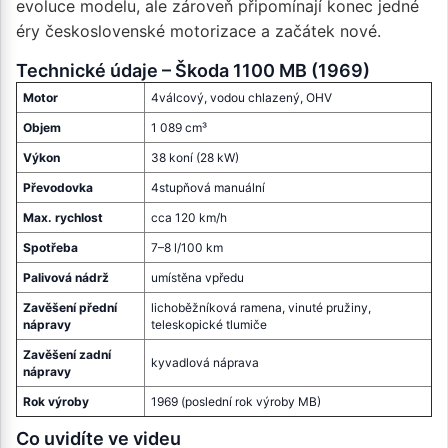
evoluce modelu, ale zároveň připomínají konec jedné
éry československé motorizace a začátek nové.
Technické údaje – Škoda 1100 MB (1969)
Motor
4válcový, vodou chlazený, OHV
Objem
1 089 cm³
Výkon
38 koní (28 kW)
Převodovka
4stupňová manuální
Max. rychlost
cca 120 km/h
Spotřeba
7–8 l/100 km
Palivová nádrž
umístěna vpředu
Zavěšení přední
lichoběžníková ramena, vinuté pružiny,
nápravy
teleskopické tlumiče
Zavěšení zadní
kyvadlová náprava
nápravy
Rok výroby
1969 (poslední rok výroby MB)
Co uvidíte ve videu