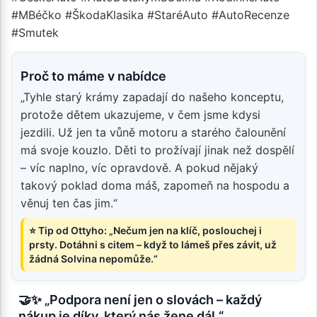
#MBéčko #ŠkodaKlasika #StaréAuto #AutoRecenze
#Smutek
Proč to máme v nabídce
„Tyhle starý krámy zapadají do našeho konceptu,
protože dětem ukazujeme, v čem jsme kdysi
jezdili. Už jen ta vůně motoru a starého čalounění
má svoje kouzlo. Děti to prožívají jinak než dospělí
– víc naplno, víc opravdově. A pokud nějaký
takový poklad doma máš, zapomeň na hospodu a
věnuj ten čas jim.“
⭐ Tip od Ottyho: „Nečum jen na klíč, poslouchej i
prsty. Dotáhni s citem – když to lámeš přes závit, už
žádná Solvina nepomůže.“
🤝✨ „Podpora není jen o slovách – každý
nákup je díky, který nás žene dál.“