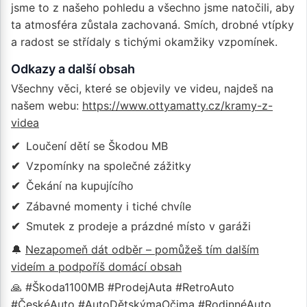
jsme to z našeho pohledu a všechno jsme natočili, aby
ta atmosféra zůstala zachovaná. Smích, drobné vtípky
a radost se střídaly s tichými okamžiky vzpomínek.
Odkazy a další obsah
Všechny věci, které se objevily ve videu, najdeš na
našem webu:
https://www.ottyamatty.cz/kramy-z-
videa
Loučení dětí se Škodou MB
Vzpomínky na společné zážitky
Čekání na kupujícího
Zábavné momenty i tiché chvíle
Smutek z prodeje a prázdné místo v garáži
🔔
Nezapomeň dát odběr – pomůžeš tím dalším
videím a podpoříš domácí obsah
🙏 #Škoda1100MB #ProdejAuta #RetroAuto
#ČeskéAuto #AutoDětskýmaOčima #RodinnéAuto