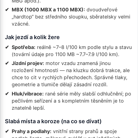
MBG apod.).
MBX (1000 MBX a 1100 MBX):
dvoudveřové
„hardtop“ bez středního sloupku, sběratelsky velmi
vzácné.
Jak jezdí a kolik žere
Spotřeba:
reálně ~7–8 l/100 km podle stylu a stavu
(tovární údaje pro 1100 MB ~7.7–7.9 l/100 km).
Jízdní projev:
motor vzadu znamená jinou
rozložení hmotnosti — na kluzku dobrá trakce, ale
chce to cit v rychlých přechodech. Správné tlaky,
geometrie a tlumiče dělají zásadní rozdíl.
Hluk/vibrace:
rané série měly slabší odhlučnění; po
pečlivém seřízení a s kompletním těsněním je to
znatelně lepší.
Slabá místa a koroze (na co se dívat)
Prahy a podlahy:
vnitřní strany prahů a spoje