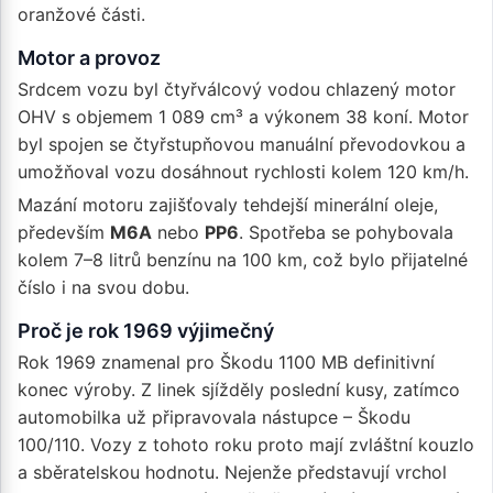
oranžové části.
Motor a provoz
Srdcem vozu byl čtyřválcový vodou chlazený motor
OHV s objemem 1 089 cm³ a výkonem 38 koní. Motor
byl spojen se čtyřstupňovou manuální převodovkou a
umožňoval vozu dosáhnout rychlosti kolem 120 km/h.
Mazání motoru zajišťovaly tehdejší minerální oleje,
především
M6A
nebo
PP6
. Spotřeba se pohybovala
kolem 7–8 litrů benzínu na 100 km, což bylo přijatelné
číslo i na svou dobu.
Proč je rok 1969 výjimečný
Rok 1969 znamenal pro Škodu 1100 MB definitivní
konec výroby. Z linek sjížděly poslední kusy, zatímco
automobilka už připravovala nástupce – Škodu
100/110. Vozy z tohoto roku proto mají zvláštní kouzlo
a sběratelskou hodnotu. Nejenže představují vrchol