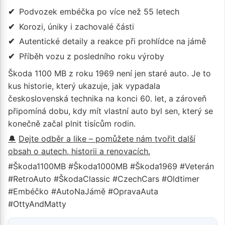
Podvozek embéčka po více než 55 letech
Korozi, úniky i zachovalé části
Autentické detaily a reakce při prohlídce na jámě
Příběh vozu z posledního roku výroby
Škoda 1100 MB z roku 1969 není jen staré auto. Je to
kus historie, který ukazuje, jak vypadala
československá technika na konci 60. let, a zároveň
připomíná dobu, kdy mít vlastní auto byl sen, který se
konečně začal plnit tisícům rodin.
🔔
Dejte odběr a like – pomůžete nám tvořit další
obsah o autech, historii a renovacích.
#Škoda1100MB #Škoda1000MB #Škoda1969 #Veterán
#RetroAuto #ŠkodaClassic #CzechCars #Oldtimer
#Embéčko #AutoNaJámě #OpravaAuta
#OttyAndMatty