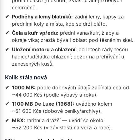
podlah často „měknou“, zvlášť u aut ježděných
celoročně.
Podběhy a lemy blatníků:
zadní lemy, kapsy za
předními koly a místa, kde se drží bláto.
Čela a kufr vpředu:
přední vana/kufr, žlaby a
okraje víka; zrezlá bývá i oblast pod těsněním skel.
Uložení motoru a chlazení:
po letech rády tečou
hadice/udělátka chlazení; pozor na přehřívání u
zanesených kusů.
Kolik stála nová
1000 MB:
podle dobových údajů začínala cca od
~44 000 Kčs (podle výbavy a roku).
1100 MB De Luxe (1968):
uváděno kolem
~51 600 Kčs (dobové ceníky/archivy).
MBX:
raritní a dražší — uvádí se okolo
~52 200 Kčs (v závislosti na verzi a roce).