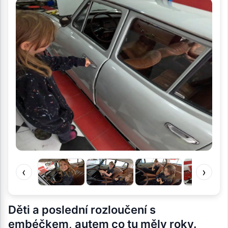
‹
›
Děti a poslední rozloučení s
embéčkem, autem co tu měly roky.