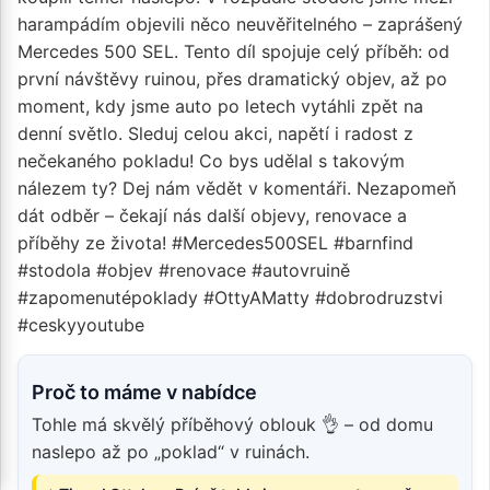
harampádím objevili něco neuvěřitelného – zaprášený
Mercedes 500 SEL. Tento díl spojuje celý příběh: od
první návštěvy ruinou, přes dramatický objev, až po
moment, kdy jsme auto po letech vytáhli zpět na
denní světlo. Sleduj celou akci, napětí i radost z
nečekaného pokladu! Co bys udělal s takovým
nálezem ty? Dej nám vědět v komentáři. Nezapomeň
dát odběr – čekají nás další objevy, renovace a
příběhy ze života! #Mercedes500SEL #barnfind
#stodola #objev #renovace #autovruině
#zapomenutépoklady #OttyAMatty #dobrodruzstvi
#ceskyyoutube
Proč to máme v nabídce
Tohle má skvělý příběhový oblouk 👌 – od domu
naslepo až po „poklad“ v ruinách.