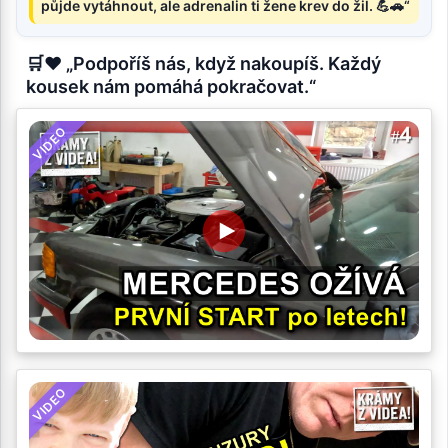
půjde vytáhnout, ale adrenalin ti žene krev do žil. 💪🚗“
🛒❤️ „Podpoříš nás, když nakoupíš. Každý
kousek nám pomáhá pokračovat.“
VIDEO
VIDEO