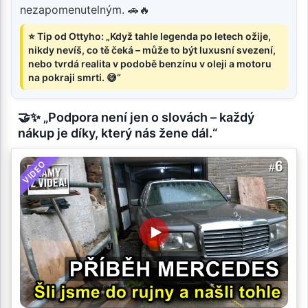
nezapomenutelným. 🚗🔥
⭐ Tip od Ottyho: „Když tahle legenda po letech ožije,
nikdy nevíš, co tě čeká – může to být luxusní svezení,
nebo tvrdá realita v podobě benzínu v oleji a motoru
na pokraji smrti. 😅“
🤝✨ „Podpora není jen o slovách – každý
nákup je díky, který nás žene dál.“
VIDEO