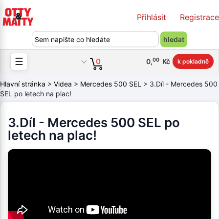
Přihlásit
Registrace
☰
00
0
0
,
Kč
k pokladně
Hlavní stránka
>
Videa
>
Mercedes 500 SEL
> 3.Díl - Mercedes 500
SEL po letech na plac!
3.Díl - Mercedes 500 SEL po
letech na plac!