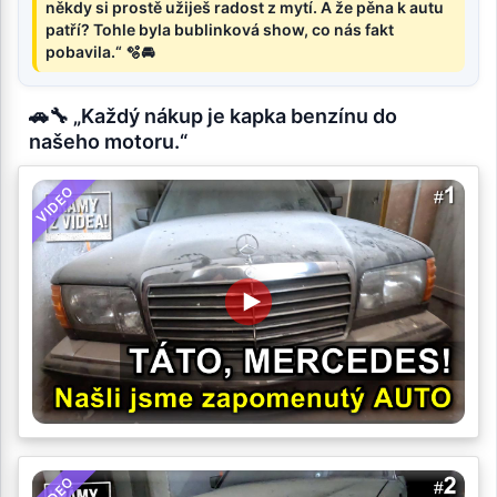
někdy si prostě užiješ radost z mytí. A že pěna k autu
patří? Tohle byla bublinková show, co nás fakt
pobavila.“ 🫧🚘
🚗🔧 „Každý nákup je kapka benzínu do
našeho motoru.“
VIDEO
VIDEO