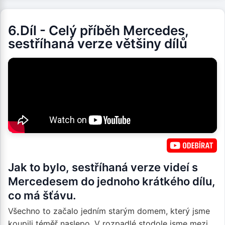
6.Díl - Celý příběh Mercedes,
sestříhaná verze většiny dílů
Jak to bylo, sestříhaná verze videí s
Mercedesem do jednoho krátkého dílu,
co má šťávu.
Všechno to začalo jedním starým domem, který jsme
koupili téměř naslepo. V rozpadlé stodole jsme mezi