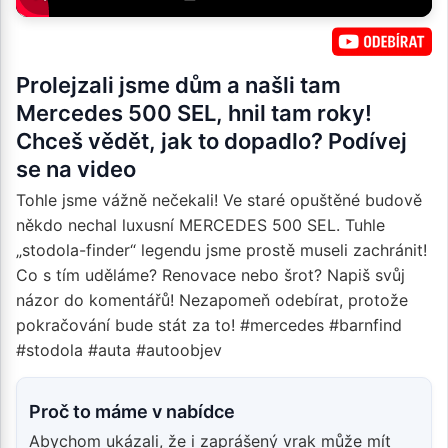
Prolejzali jsme dům a našli tam
Mercedes 500 SEL, hnil tam roky!
Chceš vědět, jak to dopadlo? Podívej
se na video
Tohle jsme vážně nečekali! Ve staré opuštěné budově
někdo nechal luxusní MERCEDES 500 SEL. Tuhle
„stodola-finder“ legendu jsme prostě museli zachránit!
Co s tím uděláme? Renovace nebo šrot? Napiš svůj
názor do komentářů! Nezapomeň odebírat, protože
pokračování bude stát za to! #mercedes #barnfind
#stodola #auta #autoobjev
Proč to máme v nabídce
Abychom ukázali, že i zaprášený vrak může mít