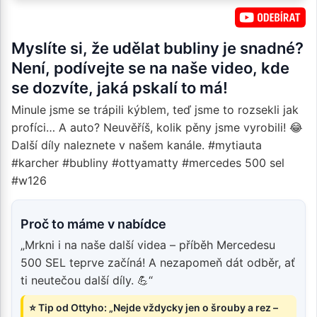
Myslíte si, že udělat bubliny je snadné?
Není, podívejte se na naše video, kde
se dozvíte, jaká pskalí to má!
Minule jsme se trápili kýblem, teď jsme to rozsekli jak
profíci… A auto? Neuvěříš, kolik pěny jsme vyrobili! 😂
Další díly naleznete v našem kanále. #mytiauta
#karcher #bubliny #ottyamatty #mercedes 500 sel
#w126
Proč to máme v nabídce
„Mrkni i na naše další videa – příběh Mercedesu
500 SEL teprve začíná! A nezapomeň dát odběr, ať
ti neutečou další díly. 💪“
⭐ Tip od Ottyho: „Nejde vždycky jen o šrouby a rez –