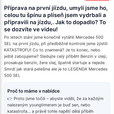
Příprava na první jíízdu, umyli jsme ho,
celou tu špínu a plíseň jsem vydrbali a
připravili na jízdu,. Jak to dopadlo? To
se dozvíte ve videu!
Po letech stání jsme konečně vytáhli Mercedes 500
SEL na první jízdu, při předběžné kontrole jsme zjistili
KATASTROFU! Co to znamená? Je to konec, nebo
ještě zabojujeme? Sledujte celý příběh! Benzín v oleji,
prosakuje benzín, žere olej, špatně startuje a nejede.
Smrdí jak stará pelešina ale je to LEGENDA Mercedes
500 SEL
Proč to máme v nabídce
👉 Proto jsme točili – abyste viděli, že za každým
nalezeným youngtimerem je buď sen, nebo
katastrofa… a právě tohle napětí dělá příběh