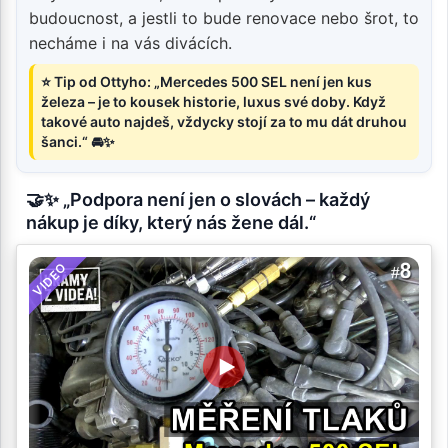
budoucnost, a jestli to bude renovace nebo šrot, to
necháme i na vás divácích.
⭐ Tip od Ottyho: „Mercedes 500 SEL není jen kus
železa – je to kousek historie, luxus své doby. Když
takové auto najdeš, vždycky stojí za to mu dát druhou
šanci.“ 🚘✨
🤝✨ „Podpora není jen o slovách – každý
nákup je díky, který nás žene dál.“
VIDEO