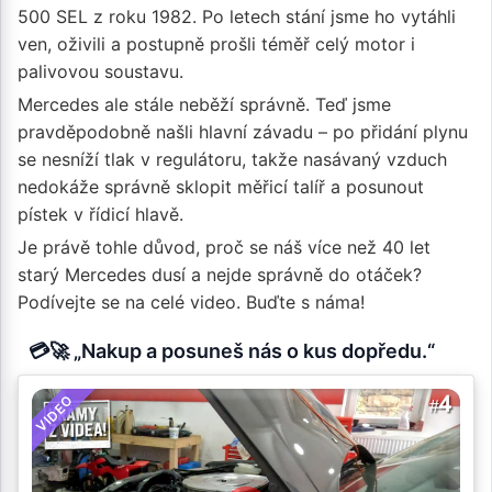
500 SEL z roku 1982. Po letech stání jsme ho vytáhli
ven, oživili a postupně prošli téměř celý motor i
palivovou soustavu.
Mercedes ale stále neběží správně. Teď jsme
pravděpodobně našli hlavní závadu – po přidání plynu
se nesníží tlak v regulátoru, takže nasávaný vzduch
nedokáže správně sklopit měřicí talíř a posunout
pístek v řídicí hlavě.
Je právě tohle důvod, proč se náš více než 40 let
starý Mercedes dusí a nejde správně do otáček?
Podívejte se na celé video. Buďte s náma!
💳🚀 „Nakup a posuneš nás o kus dopředu.“
VIDEO