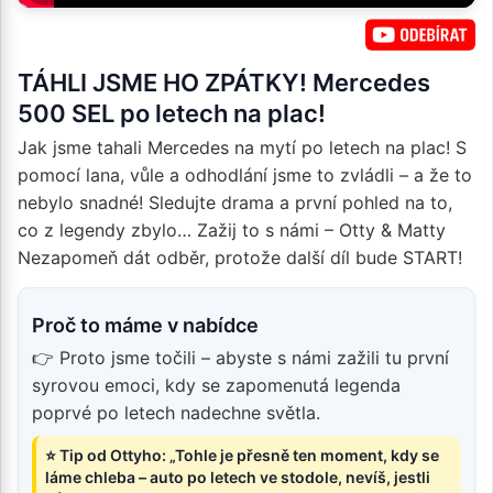
TÁHLI JSME HO ZPÁTKY! Mercedes
500 SEL po letech na plac!
Jak jsme tahali Mercedes na mytí po letech na plac! S
pomocí lana, vůle a odhodlání jsme to zvládli – a že to
nebylo snadné! Sledujte drama a první pohled na to,
co z legendy zbylo… Zažij to s námi – Otty & Matty
Nezapomeň dát odběr, protože další díl bude START!
Proč to máme v nabídce
👉 Proto jsme točili – abyste s námi zažili tu první
syrovou emoci, kdy se zapomenutá legenda
poprvé po letech nadechne světla.
⭐ Tip od Ottyho: „Tohle je přesně ten moment, kdy se
láme chleba – auto po letech ve stodole, nevíš, jestli