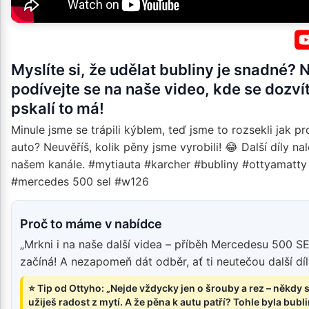
Myslíte si, že udělat bubliny je snadné? N
podívejte se na naše video, kde se dozvít
pskalí to má!
Minule jsme se trápili kýblem, teď jsme to rozsekli jak pr
auto? Neuvěříš, kolik pěny jsme vyrobili! 😂 Další díly na
našem kanále. #mytiauta #karcher #bubliny #ottyamatty
#mercedes 500 sel #w126
Proč to máme v nabídce
„Mrkni i na naše další videa – příběh Mercedesu 500 S
začíná! A nezapomeň dát odběr, ať ti neutečou další díl
⭐ Tip od Ottyho: „Nejde vždycky jen o šrouby a rez – někdy s
užiješ radost z mytí. A že pěna k autu patří? Tohle byla bubl