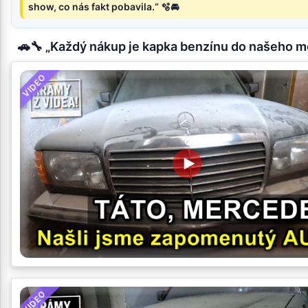
show, co nás fakt pobavila.“ 🫧🚘
🚗🔧 „Každý nákup je kapka benzínu do našeho m
VIDEO
VIDEO