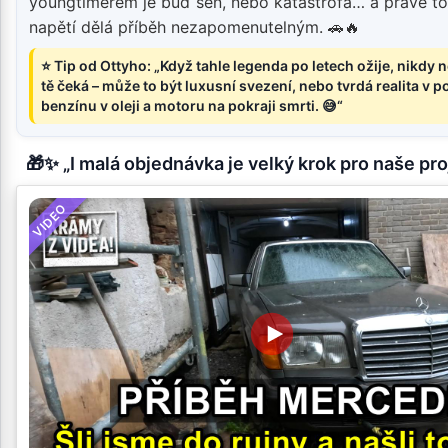
youngtimerem je buď sen, nebo katastrofa… a právě to
napětí dělá příběh nezapomenutelným. 🚗🔥
⭐ Tip od Ottyho: „Když tahle legenda po letech ožije, nikdy n
tě čeká – může to být luxusní svezení, nebo tvrdá realita v 
benzínu v oleji a motoru na pokraji smrti. 😅“
🎁✨ „I malá objednávka je velký krok pro naše pro
VIDEO