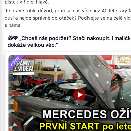
pístek v řídicí hlavě.
Je právě tohle důvod, proč se náš více než 40 let starý
dusí a nejde správně do otáček? Podívejte se na celé vi
s náma!
🎁💖 „Chceš nás podržet? Stačí nakoupit. I malič
dokáže velkou věc.“
VIDEO