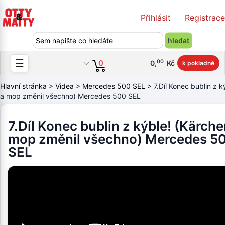
Přihlásit
Registrace
☰
00
0
0
,
Kč
k pokladně
Hlavní stránka
>
Videa
>
Mercedes 500 SEL
> 7.Díl Konec bublin z k
a mop změnil všechno) Mercedes 500 SEL
7.Díl Konec bublin z kýble! (Kärche
mop změnil všechno) Mercedes 5
SEL