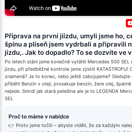
Příprava na první jíízdu, umyli jsme ho, c
špínu a plíseň jsem vydrbali a připravili 
jízdu,. Jak to dopadlo? To se dozvíte ve 
Po letech stání jsme konečně vytáhli Mercedes 500 SEL 
jízdu, při předběžné kontrole jsme zjistili KATASTROFU! 
znamená? Je to konec, nebo ještě zabojujeme? Sledujte 
příběh! Benzín v oleji, prosakuje benzín, žere olej, špatně
nejede. Smrdí jak stará pelešina ale je to LEGENDA Mer
SEL
Proč to máme v nabídce
👉 Proto jsme točili – abyste viděli, že za každým nal