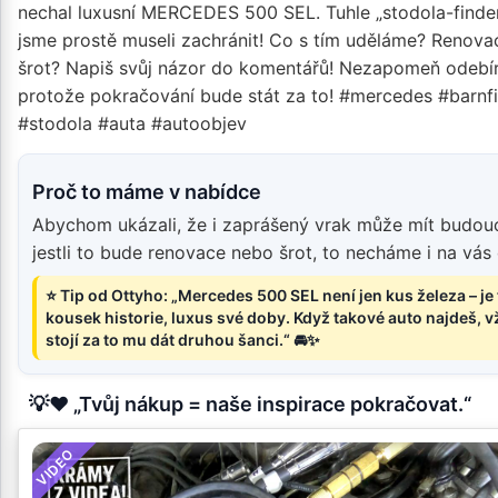
nechal luxusní MERCEDES 500 SEL. Tuhle „stodola-finde
jsme prostě museli zachránit! Co s tím uděláme? Renov
šrot? Napiš svůj názor do komentářů! Nezapomeň odebír
protože pokračování bude stát za to! #mercedes #barnf
#stodola #auta #autoobjev
Proč to máme v nabídce
Abychom ukázali, že i zaprášený vrak může mít budouc
jestli to bude renovace nebo šrot, to necháme i na vás 
⭐ Tip od Ottyho: „Mercedes 500 SEL není jen kus železa – je 
kousek historie, luxus své doby. Když takové auto najdeš, 
stojí za to mu dát druhou šanci.“ 🚘✨
💡❤️ „Tvůj nákup = naše inspirace pokračovat.“
VIDEO