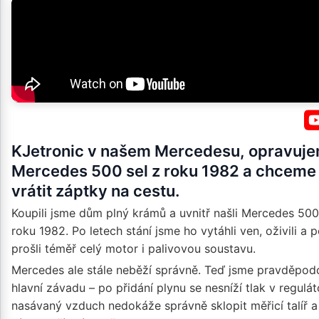
KJetronic v našem Mercedesu, opravuj
Mercedes 500 sel z roku 1982 a chceme
vrátit záptky na cestu.
Koupili jsme dům plný krámů a uvnitř našli Mercedes 50
roku 1982. Po letech stání jsme ho vytáhli ven, oživili a 
prošli téměř celý motor i palivovou soustavu.
Mercedes ale stále neběží správně. Teď jsme pravděpod
hlavní závadu – po přidání plynu se nesníží tlak v regulát
nasávaný vzduch nedokáže správně sklopit měřicí talíř 