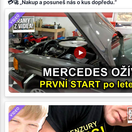
💳🚀 „Nakup a posuneš nás o kus dopředu.“
VIDEO
VIDEO