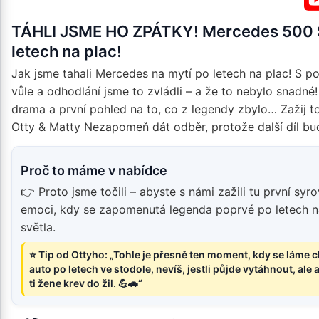
TÁHLI JSME HO ZPÁTKY! Mercedes 500 
letech na plac!
Jak jsme tahali Mercedes na mytí po letech na plac! S p
vůle a odhodlání jsme to zvládli – a že to nebylo snadné!
drama a první pohled na to, co z legendy zbylo… Zažij t
Otty & Matty Nezapomeň dát odběr, protože další díl b
Proč to máme v nabídce
👉 Proto jsme točili – abyste s námi zažili tu první syr
emoci, kdy se zapomenutá legenda poprvé po letech 
světla.
⭐ Tip od Ottyho: „Tohle je přesně ten moment, kdy se láme c
auto po letech ve stodole, nevíš, jestli půjde vytáhnout, ale 
ti žene krev do žil. 💪🚗“