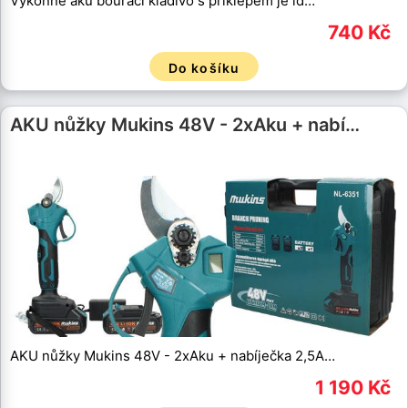
Výkonné aku bourací kladivo s příklepem je id…
740 Kč
Do košíku
AKU nůžky Mukins 48V - 2xAku + nabí…
AKU nůžky Mukins 48V - 2xAku + nabíječka 2,5A…
1 190 Kč