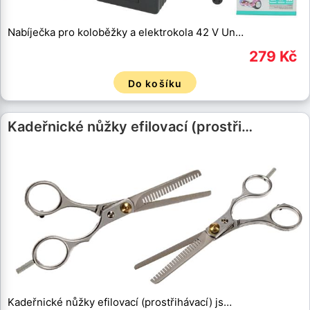
Nabíječka pro koloběžky a elektrokola 42 V Un…
279 Kč
Do košíku
Kadeřnické nůžky efilovací (prostři…
Kadeřnické nůžky efilovací (prostřihávací) js…