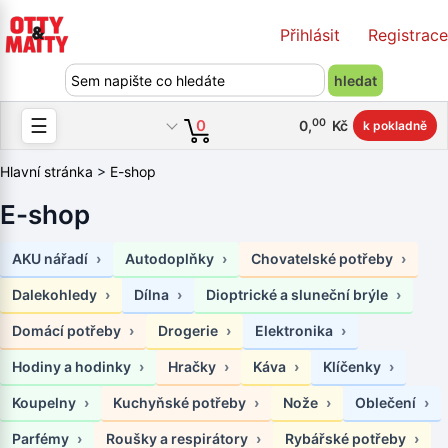
Přihlásit
Registrace
☰
00
0
0
,
Kč
k pokladně
Hlavní stránka
>
E-shop
E-shop
AKU nářadí
Autodoplňky
Chovatelské potřeby
Dalekohledy
Dílna
Dioptrické a sluneční brýle
Domácí potřeby
Drogerie
Elektronika
Hodiny a hodinky
Hračky
Káva
Klíčenky
Koupelny
Kuchyňské potřeby
Nože
Oblečení
Parfémy
Roušky a respirátory
Rybářské potřeby