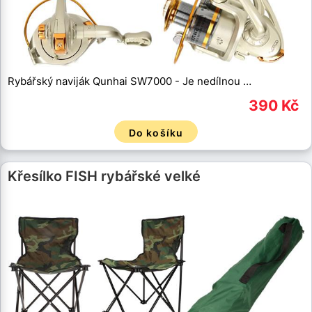
Rybářský naviják Qunhai SW7000 - Je nedílnou …
390 Kč
Do košíku
Křesílko FISH rybářské velké