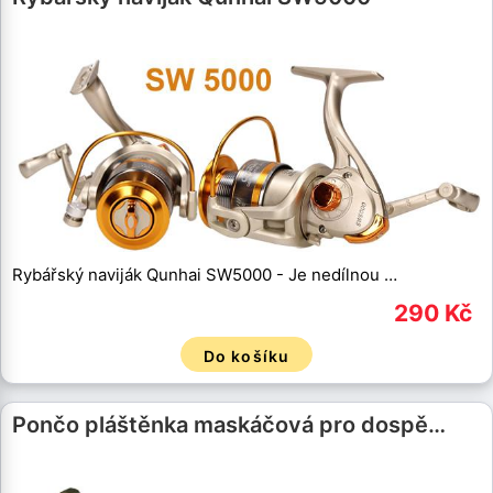
Rybářský naviják Qunhai SW5000 - Je nedílnou …
290 Kč
Do košíku
Pončo pláštěnka maskáčová pro dospě…