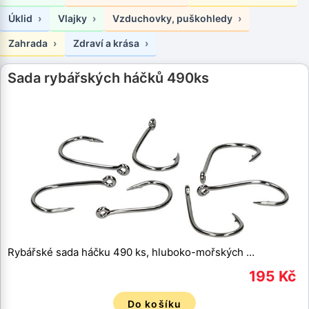
Úklid
Vlajky
Vzduchovky, puškohledy
Zahrada
Zdraví a krása
Sada rybářských háčků 490ks
Rybářské sada háčku 490 ks, hluboko-mořských …
195 Kč
Do košíku