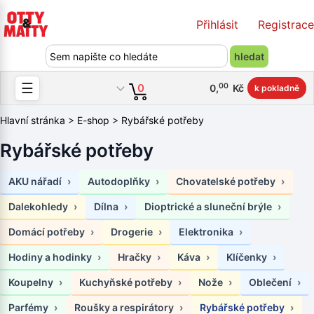
Přihlásit
Registrace
☰
00
0
0
,
Kč
k pokladně
Hlavní stránka
>
E-shop
>
Rybářské potřeby
Rybářské potřeby
AKU nářadí
Autodoplňky
Chovatelské potřeby
Dalekohledy
Dílna
Dioptrické a sluneční brýle
Domácí potřeby
Drogerie
Elektronika
Hodiny a hodinky
Hračky
Káva
Klíčenky
Koupelny
Kuchyňské potřeby
Nože
Oblečení
Parfémy
Roušky a respirátory
Rybářské potřeby