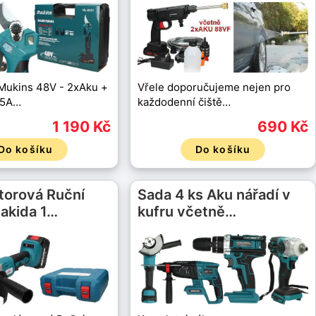
Mukins 48V - 2xAku +
Vřele doporučujeme nejen pro
,5A…
každodenní čiště…
1 190 Kč
690 Kč
Do košíku
Do košíku
torová Ruční
Sada 4 ks Aku nářadí v
akida 1…
kufru včetně…