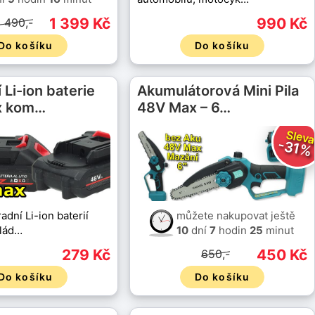
1 399 Kč
990 Kč
1 490,-
Do košíku
Do košíku
 Li-ion baterie
Akumulátorová Mini Pila
x kom…
48V Max – 6…
Slev
-31%
adní Li-ion baterií
můžete nakupovat ještě
lád…
10
dní
7
hodin
25
minut
279 Kč
450 Kč
650,-
Do košíku
Do košíku