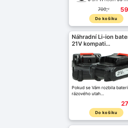
59
700,-
Do košíku
Náhradní Li-ion bate
21V kompati…
Pokud se Vám rozbila bater
rázového utah…
27
Do košíku