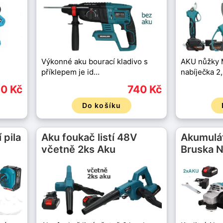
Výkonné aku bourací kladivo s
AKU nůžky 
příklepem je id…
nabíječka 2
90 Kč
740 Kč
Do košíku
 pila
Aku foukač listí 48V
Akumulá
včetně 2ks Aku
Bruska N