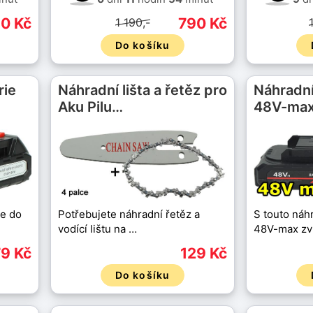
0 Kč
790 Kč
1 190,-
Do košíku
rie
Náhradní lišta a řetěz pro
Náhradní
Aku Pilu…
48V-ma
ie do
Potřebujete náhradní řetěz a
S touto náhr
vodící lištu na …
48V-max zv
9 Kč
129 Kč
Do košíku