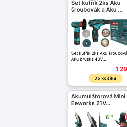
Set kufřík 2ks Aku
šroubovák a Aku …
Set kufřík 2ks Aku šroubová
Aku bruska 48V…
1 2
Do košíku
Akumulátorová Mini 
Eeworks 21V…