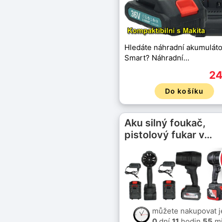
Hledáte náhradní akumuláto
Smart? Náhradní…
24
Do košíku
Aku silný foukač,
pistolový fukar v…
můžete nakupovat j
0
dní
11
hodin
55
mi