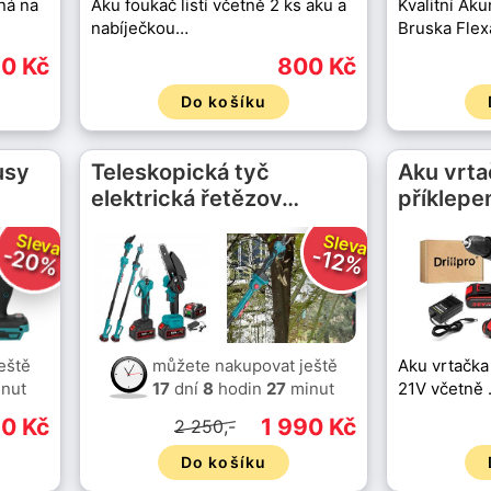
dná na
Aku foukač listí včetně 2 ks aku a
Kvalitní Ak
nabíječkou…
Bruska Fle
0 Kč
800 Kč
Do košíku
usy
Teleskopická tyč
Aku vrtač
elektrická řetězov…
příklep
Sleva
Sleva
-20%
-12%
eště
můžete nakupovat ještě
Aku vrtačka
nut
17
dní
8
hodin
27
minut
21V včetně
0 Kč
1 990 Kč
2 250,-
Do košíku