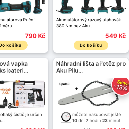
umulátorová Ruční
Akumulátorový rázový utahovák
růměru…
380 Nm bez Aku …
790 Kč
549 Kč
Do košíku
Do košíku
ková vapka
Náhradní lišta a řetěz pro
ks bateri…
Aku Pilu…
Slev
-13%
tlaký čistič je určen
můžete nakupovat ještě
m…
10
dní
7
hodin
23
minut