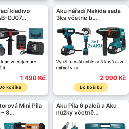
ací kladivo
Aku nářadí Nakida sada
AB-GJ07…
3ks včetně b…
 kladivo nejen pro
Využijte naší nabídky 3 kusů akzu
ití …
nářadí v ku…
1 490 Kč
2 990 Kč
Do košíku
Do košíku
orová Mini Pila
Aku Pila 6 palců a Aku
 – 8…
nůžky včetně…