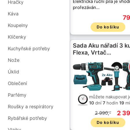
Elektrická ruční pila je vho
Hračky
prořezáván…
Káva
79
Koupelny
Do košíku
Klíčenky
Sada Aku nářadí 3 k
Kuchyňské potřeby
Flexa, Vrtač…
Nože
Úklid
Oblečení
Parfémy
můžete nakupovat j
10
dní
7
hodin
19
mi
Roušky a respirátory
2 39
2 990,-
Rybářské potřeby
Do košíku
Vlajky