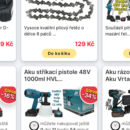
r D-
Vysoce kvalitní pilový řetěz o
Součástí pil
délce 8 palců …
mazání řet
9 Kč
129 Kč
Do košíku
Aku stříkací pistole 48V
Aku rázo
1000ml HVL…
Aku Vrt
Sleva
Sleva
-34%
-16%
eště
můžete nakupovat ještě
můž
nut
0
dní
11
hodin
54
minut
9
dn