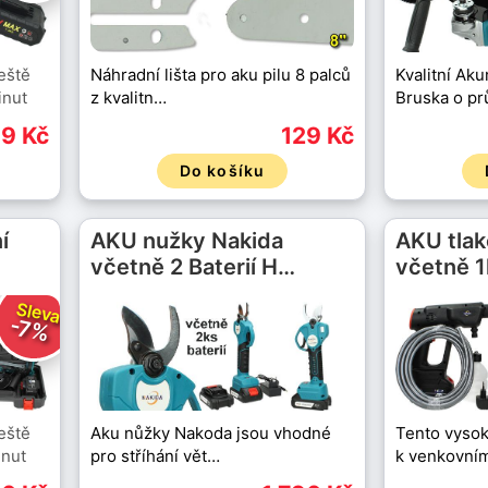
eště
Náhradní lišta pro aku pilu 8 palců
Kvalitní Ak
nut
z kvalitn…
Bruska o p
9 Kč
129 Kč
Do košíku
í
AKU nužky Nakida
AKU tla
včetně 2 Baterií H…
včetně 1
Sleva
-7%
eště
Aku nůžky Nakoda jsou vhodné
Tento vysoko
nut
pro stříhání vět…
k venkovní