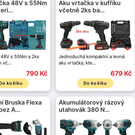
ačka 48V s 55Nm
Aku vrtačka v kufříku
teri…
včetně 2ks ba…
 48V s 55Nm a 2ks
Jednoduchá kompaktní a levná
Ah vč…
aku vrtačka, kte…
790 Kč
679 Kč
Do košíku
Do košíku
í Bruska Flexa
Akumulátorový rázový
bez A…
utahovák 380 N…