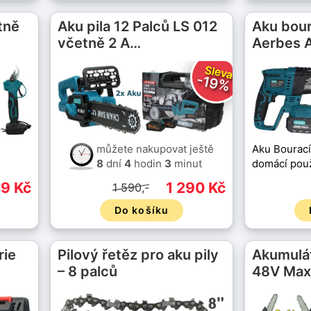
tně
Aku pila 12 Palců LS 012
Aku bour
včetně 2 A…
Aerbes 
Sleva
-19%
můžete nakupovat ještě
Aku Bourací
8
dní
4
hodin
3
minut
domácí použ
9 Kč
1 290 Kč
1 590,-
Do košíku
rie
Pilový řetěz pro aku pily
Akumulát
– 8 palců
48V Max