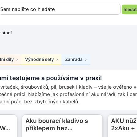
nářadí
ní díly
Výhodné sety
Zahrada
ami testujeme a používáme v praxi!
vrtaček, šroubováků, pil, brusek i kladiv – vše je ověřeno v
utečné práci. Nabízíme jak profesionální aku nářadí, tak i 
adní práci bez zbytečných kabelů.
Aku bourací kladivo s
AKU nůž
0 W…
příklepem bez…
2xAku +