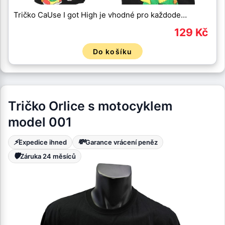
Tričko CaUse I got High je vhodné pro každode…
129 Kč
Do košíku
Tričko Orlice s motocyklem
model 001
⚡
💸
Expedice ihned
Garance vrácení peněz
🛡️
Záruka 24 měsíců