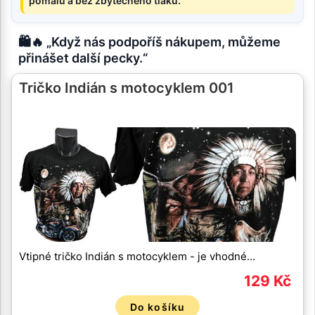
pomalu a bez zbytečného tlaku.
🛍️🔥 „Když nás podpoříš nákupem, můžeme
přinášet další pecky.“
Tričko Indián s motocyklem 001
Vtipné tričko Indián s motocyklem - je vhodné…
129 Kč
Do košíku