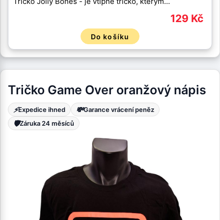
Tričko Jolly Bones - je vtipné tričko, kterým…
129 Kč
Do košíku
Tričko Game Over oranžový nápis
⚡
💸
Expedice ihned
Garance vrácení peněz
🛡️
Záruka 24 měsíců