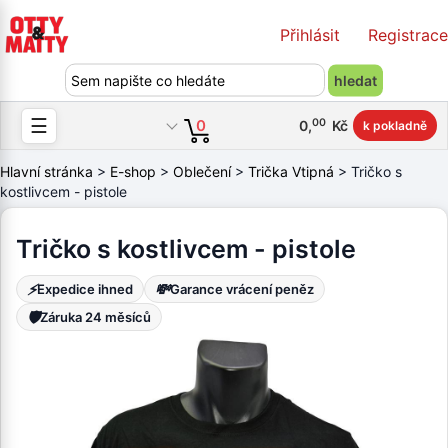
Přihlásit
Registrace
☰
00
0
0
,
Kč
k pokladně
Hlavní stránka
>
E-shop
>
Oblečení
>
Trička Vtipná
> Tričko s
kostlivcem - pistole
Tričko s kostlivcem - pistole
⚡
💸
Expedice ihned
Garance vrácení peněz
🛡️
Záruka 24 měsíců