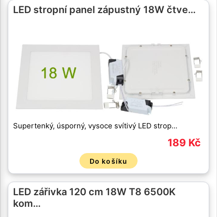
LED stropní panel zápustný 18W čtve…
Supertenký, úsporný, vysoce svítivý LED strop…
189 Kč
Do košíku
LED zářivka 120 cm 18W T8 6500K
kom…