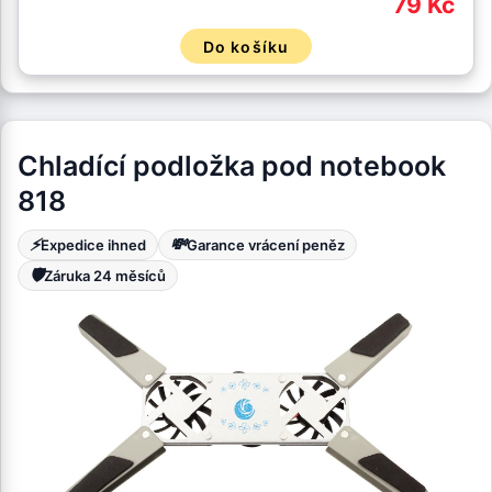
79 Kč
Do košíku
Chladící podložka pod notebook
818
⚡
💸
Expedice ihned
Garance vrácení peněz
🛡️
Záruka 24 měsíců