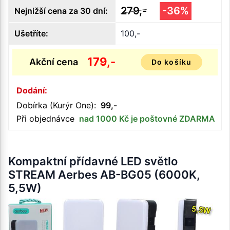
279,-
-36%
Nejnižší cena za 30 dní:
Ušetříte:
100,-
179,-
Akční cena
Do košíku
Dodání:
Dobírka (Kurýr One):
99,-
Při objednávce
nad 1000 Kč je poštovné ZDARMA
Kompaktní přídavné LED světlo
STREAM Aerbes AB-BG05 (6000K,
5,5W)