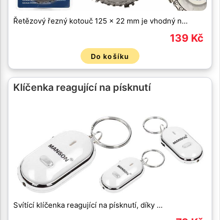
Řetězový řezný kotouč 125 x 22 mm je vhodný n…
139 Kč
Do košíku
Klíčenka reagující na písknutí
Svítící klíčenka reagující na písknutí, díky …