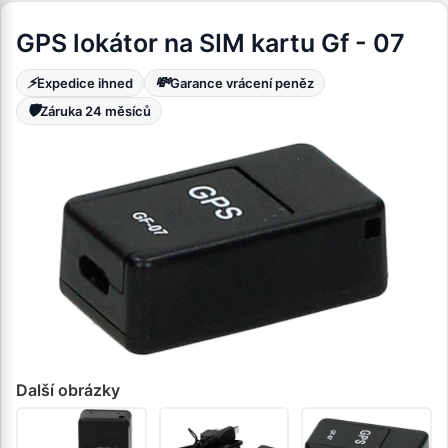
GPS lokátor na SIM kartu Gf - 07
⚡
💸
Expedice ihned
Garance vrácení peněz
🛡️
Záruka 24 měsíců
Další obrázky