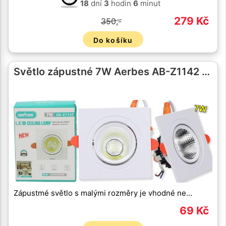
18
dní
3
hodin
6
minut
279 Kč
350,-
Do košíku
Světlo zápustné 7W Aerbes AB-Z1142 …
Zápustmé světlo s malými rozměry je vhodné ne…
69 Kč