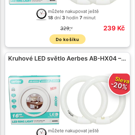
můžete nakupovat ještě
18
dní
3
hodin
7
minut
239 Kč
329,-
Do košíku
Kruhové LED světlo Aerbes AB-HX04 –…
Sleva
-20%
můžete nakupovat ještě