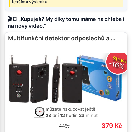
lepšímu výsledku.
🎬🍞 „Kupuješ? My díky tomu máme na chleba i
na nový video.“
Multifunkční detektor odposlechů a …
Sleva
-16%
můžete nakupovat ještě
23
dní
12
hodin
23
minut
379 Kč
449,-