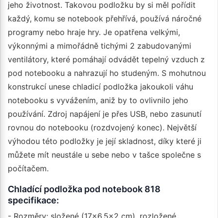
jeho životnost. Takovou podložku by si měl pořídit
každý, komu se notebook přehřívá, používá náročné
programy nebo hraje hry. Je opatřena velkými,
výkonnými a mimořádně tichými 2 zabudovanými
ventilátory, které pomáhají odvádět tepelný vzduch z
pod notebooku a nahrazují ho studeným. S mohutnou
konstrukcí unese chladicí podložka jakoukoli váhu
notebooku s vyvážením, aniž by to ovlivnilo jeho
používání. Zdroj napájení je přes USB, nebo zasunutí
rovnou do notebooku (rozdvojený konec). Největší
výhodou této podložky je její skladnost, díky které ji
můžete mít neustále u sebe nebo v tašce společne s
počítačem.
Chladící podložka pod notebook 818
specifikace:
- Rozměry: složené (17x6,5x2 cm), rozložené