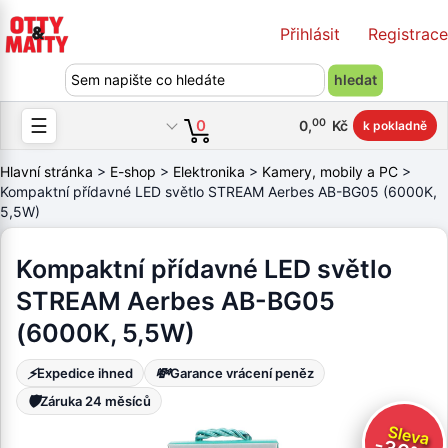
Přihlásit
Registrace
☰
00
0
0
,
Kč
k pokladně
Hlavní stránka
>
E-shop
>
Elektronika
>
Kamery, mobily a PC
>
Kompaktní přídavné LED světlo STREAM Aerbes AB-BG05 (6000K,
5,5W)
Kompaktní přídavné LED světlo
STREAM Aerbes AB-BG05
(6000K, 5,5W)
⚡
💸
Expedice ihned
Garance vrácení peněz
🛡️
Záruka 24 měsíců
Sleva