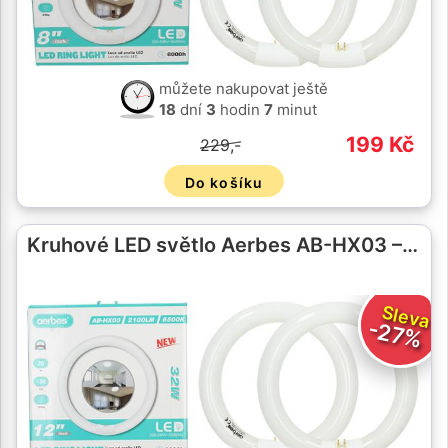
můžete nakupovat ještě
18
dní
3
hodin
7
minut
199 Kč
229,-
Do košíku
Kruhové LED světlo Aerbes AB-HX03 –…
Sleva
-27%