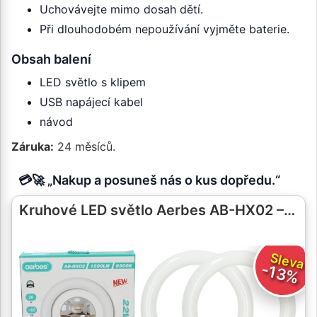
Uchovávejte mimo dosah dětí.
Při dlouhodobém nepoužívání vyjměte baterie.
Obsah balení
LED světlo s klipem
USB napájecí kabel
návod
Záruka:
24 měsíců.
💳🚀 „Nakup a posuneš nás o kus dopředu.“
Kruhové LED světlo Aerbes AB-HX02 –…
Sleva
-13%