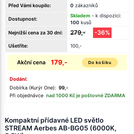
Před Vámi koupilo:
0
zákazníků
Skladem
- k dispozici:
Dostupnost:
100
kusů
279,-
-36%
Nejnižší cena za 30 dní:
Ušetříte:
100,-
179,-
Akční cena
Do košíku
Dodání:
Dobírka (Kurýr One):
99,-
Při objednávce
nad 1000 Kč je poštovné ZDARMA
Kompaktní přídavné LED světlo
STREAM Aerbes AB-BG05 (6000K,