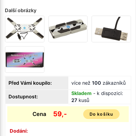
Další obrázky
Před Vámi koupilo:
více než
100
zákazníků
Skladem
- k dispozici:
Dostupnost:
27
kusů
59,-
Cena
Do košíku
Dodání: