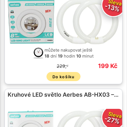
Sleva
-13%
můžete nakupovat ještě
18
dní
19
hodin
10
minut
199 Kč
229,-
Do košíku
Kruhové LED světlo Aerbes AB-HX03 –…
Sleva
-27%