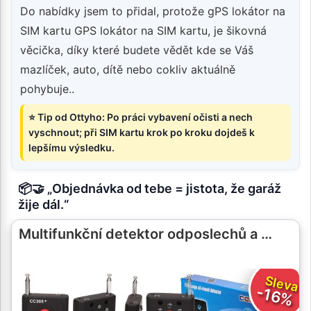
Do nabídky jsem to přidal, protože gPS lokátor na
SIM kartu GPS lokátor na SIM kartu, je šikovná
věcička, díky které budete vědět kde se Váš
mazlíček, auto, dítě nebo cokliv aktuálně
pohybuje..
⭐ Tip od Ottyho: Po práci vybavení očisti a nech
vyschnout; při SIM kartu krok po kroku dojdeš k
lepšímu výsledku.
📦🤝 „Objednávka od tebe = jistota, že garáž
žije dál.“
Multifunkční detektor odposlechů a …
Sleva
-16%