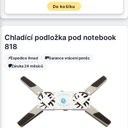
Do košíku
Chladící podložka pod notebook
818
⚡
💸
Expedice ihned
Garance vrácení peněz
🛡️
Záruka 24 měsíců