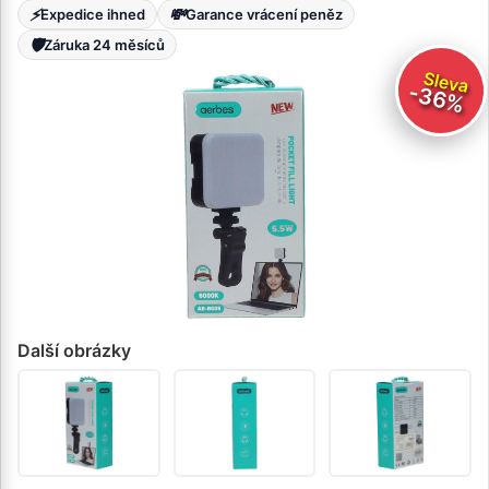
⚡
💸
Expedice ihned
Garance vrácení peněz
🛡️
Záruka 24 měsíců
Sleva
-36%
Další obrázky