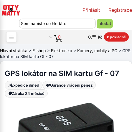
Přihlásit
Registrace
☰
00
0
0
,
Kč
k pokladně
Hlavní stránka
>
E-shop
>
Elektronika
>
Kamery, mobily a PC
> GPS
lokátor na SIM kartu Gf - 07
GPS lokátor na SIM kartu Gf - 07
⚡
💸
Expedice ihned
Garance vrácení peněz
🛡️
Záruka 24 měsíců