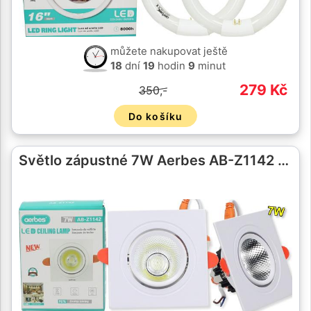
můžete nakupovat ještě
18
dní
19
hodin
9
minut
279 Kč
350,-
Do košíku
Světlo zápustné 7W Aerbes AB-Z1142 …