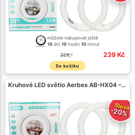
můžete nakupovat ještě
18
dní
19
hodin
10
minut
239 Kč
329,-
Do košíku
Kruhové LED světlo Aerbes AB-HX04 –…
Sleva
-20%