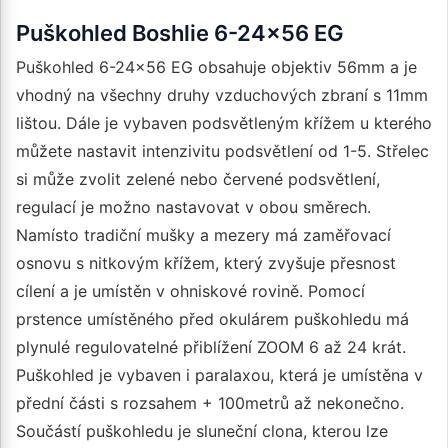
Puškohled Boshlie 6-24x56 EG
Puškohled 6-24x56 EG obsahuje objektiv 56mm a je
vhodný na všechny druhy vzduchových zbraní s 11mm
lištou. Dále je vybaven podsvětleným křížem u kterého
můžete nastavit intenzivitu podsvětlení od 1-5. Střelec
si může zvolit zelené nebo červené podsvětlení,
regulací je možno nastavovat v obou směrech.
Namísto tradiční mušky a mezery má zaměřovací
osnovu s nitkovým křížem, který zvyšuje přesnost
cílení a je umístěn v ohniskové rovině. Pomocí
prstence umístěného před okulárem puškohledu má
plynulé regulovatelné přiblížení ZOOM 6 až 24 krát.
Puškohled je vybaven i paralaxou, která je umístěna v
přední části s rozsahem + 100metrů až nekonečno.
Součástí puškohledu je sluneční clona, kterou lze