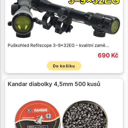
Puškohled Refilscope 3–9×32EG – kvalitní zamě…
690 Kč
Do košíku
Kandar diabolky 4,5mm 500 kusů