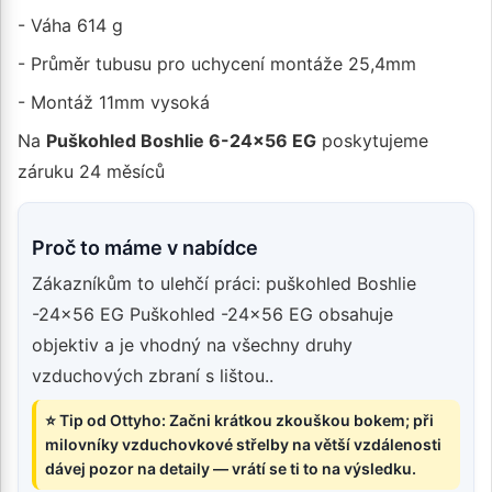
- Váha 614 g
- Průměr tubusu pro uchycení montáže 25,4mm
- Montáž 11mm vysoká
Na
Puškohled Boshlie 6-24x56 EG
poskytujeme
záruku 24 měsíců
Proč to máme v nabídce
Zákazníkům to ulehčí práci: puškohled Boshlie
-24x56 EG Puškohled -24x56 EG obsahuje
objektiv a je vhodný na všechny druhy
vzduchových zbraní s lištou..
⭐ Tip od Ottyho: Začni krátkou zkouškou bokem; při
milovníky vzduchovkové střelby na větší vzdálenosti
dávej pozor na detaily — vrátí se ti to na výsledku.