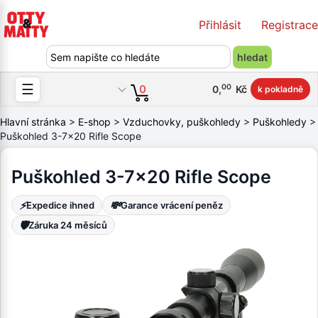
Přihlásit
Registrace
☰
00
0
0
,
Kč
k pokladně
Hlavní stránka
>
E-shop
>
Vzduchovky, puškohledy
>
Puškohledy
>
Puškohled 3-7x20 Rifle Scope
Puškohled 3-7x20 Rifle Scope
⚡
💸
Expedice ihned
Garance vrácení peněz
🛡️
Záruka 24 měsíců