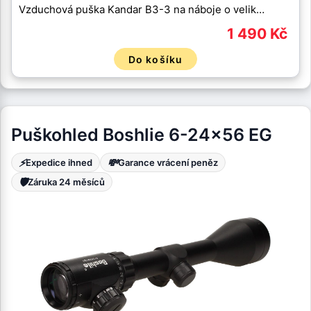
Vzduchová puška Kandar B3-3 na náboje o velik…
1 490 Kč
Do košíku
Puškohled Boshlie 6-24x56 EG
⚡
💸
Expedice ihned
Garance vrácení peněz
🛡️
Záruka 24 měsíců