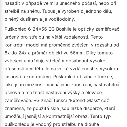
nasadit v případě velmi slunečného počasí, nebo při
střelbě na sněhu. Tubus je vyroben z jednoho dílu,
plněný dusíkem a je voděodolný.
Puškohled 6-24x56 EG Boshile je optický zaměřovač
určený pro střelbu na větší vzdálenosti. Tento
konkrétní model má proměnné zvětšení v rozsahu od
6x do 24x a průměr objektivu 56mm. Díky tomuto
zvětšení umožňuje střelcům dosáhnout vysoké
přesnosti a vidět cíle na velké vzdálenosti s vysokou
jasností a kontrastem. Puškohled obsahuje funkce,
jako jsou možnost manuálního zaostření, nastavitelná
osnova a možnost nastavení výšky a elevace
zaměřovače. EG značí funkci "Extend Glass" což
znamená, že použitá skla jsou nízké disperze, která
umožňují jasnější a kontrastnější obraz. Tento typ
puškohledu je vhodný pro střelbu na dlouhé