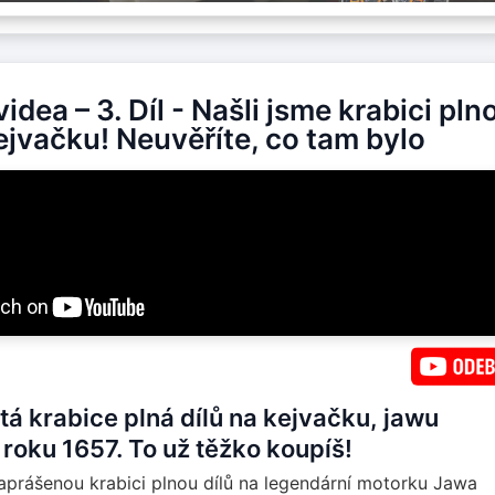
idea – 3. Díl - Našli jsme krabici pln
ejvačku! Neuvěříte, co tam bylo
 krabice plná dílů na kejvačku, jawu
roku 1657. To už těžko koupíš!
zaprášenou krabici plnou dílů na legendární motorku Jawa