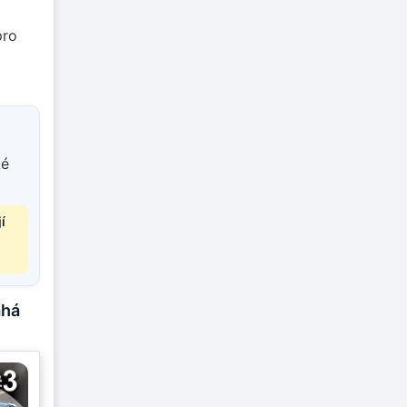
pro
ké
í
áhá