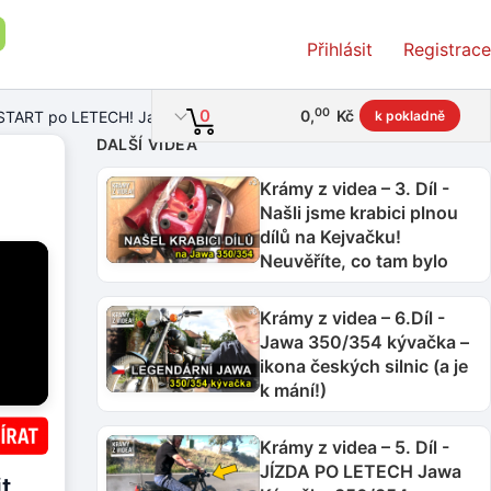
Přihlásit
Registrace
00
0
0
,
Kč
ý START po LETECH! Jawa kývačka 350/354 r.1957
k pokladně
DALŠÍ VIDEA
Krámy z videa – 3. Díl -
Našli jsme krabici plnou
dílů na Kejvačku!
Neuvěříte, co tam bylo
Krámy z videa – 6.Díl -
Jawa 350/354 kývačka –
ikona českých silnic (a je
k mání!)
Krámy z videa – 5. Díl -
JÍZDA PO LETECH Jawa
t