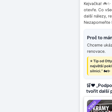
Kejvačka! 🚲✨ 
otevře. Co vše
další nálezy, 
Nezapomeňte kl
Proč to má
Chceme ukáza
renovace.
⭐ Tip od Ott
největší pok
silnici.“ 🏍️✨
🛒❤️ „Podpo
tvořit další 
VIDEO