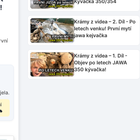
Kývačka 350/354
!
Krámy z videa – 2. Díl - Po
letech venku! První mytí
jawa kejvačka
rvní
Krámy z videa – 1. Díl -
Objev po letech JAWA
350 kývačka!
ela.
í
🔥