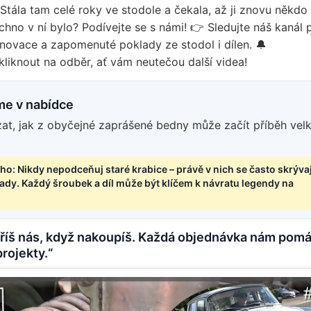
Stála tam celé roky ve stodole a čekala, až ji znovu někdo
chno v ní bylo? Podívejte se s námi! 👉 Sledujte náš kanál 
renovace a zapomenuté poklady ze stodol i dílen. 🔔
iknout na odběr, ať vám neutečou další videa!
me v nabídce
t, jak z obyčejné zaprášené bedny může začít příběh vel
yho: Nikdy nepodceňuj staré krabice – právě v nich se často skrývaj
lady. Každý šroubek a díl může být klíčem k návratu legendy na
říš nás, když nakoupíš. Každá objednávka nám pom
projekty.“