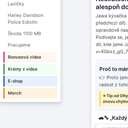
Lavičky
alespoň do
Harley Davidson
Jawa kývačka 3
Police Ediotin
předchozí díl).
opravdově nasta
Škoda 1100 MB
Podívejte se, 
díl, kde jsme 
Pracujeme
v=XGbxz_gG_7U
Bonusová videa
Proč to má
Krámy z videa
👉 Proto jsm
E-shop
radost z toh
Merch
⭐ Tip od Otty
znovu chytno
🚗🔧 „Každý