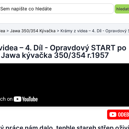
dea
>
Jawa 350/354 Kývačka
> Krámy z videa – 4. Díl - Opravdov
videa – 4. Díl - Opravdový START po
Jawa kývačka 350/354 r.1957
 práce nám dalo, tenhle stareh střep oživi