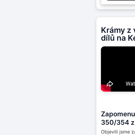
Krámy z v
dílů na K
Zapomenutá
350/354 z 
Objevili jsme 