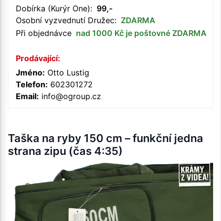
Dobírka (Kurýr One):
99,-
Osobní vyzvednutí Družec:
ZDARMA
Při objednávce
nad 1000 Kč je poštovné ZDARMA
Prodávající:
Jméno:
Otto Lustig
Telefon:
602301272
Email:
info@ogroup.cz
Taška na ryby 150 cm – funkční jedna
strana zipu (čas 4:35)