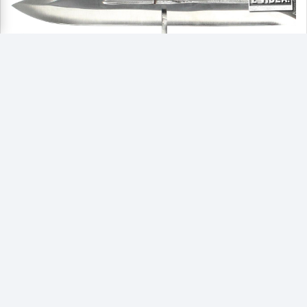
Bajonet replika AK-47
Replika ikonického bajonetu pro útočnou pušku AK-47.
Věrné zpracování, vhodné jako sběratelský kus,
dekorace nebo rekvizita. Nejedná se o ostrou zbraň.
Bajonet AK-47 (replika)
Původ: nález z dílu
Co dneska najdu (čas 6:12)
Funkčnost: replika – nelze použít jako skutečnou