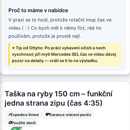
Proč to máme v nabídce
V praxi se to hodí, protože rotační mop čas ve
videu ( : ) Co bych měl k němu říct, rád ho
používám, protože je prostě nej!.
⭐ Tip od Ottyho: Po práci vybavení očisti a nech
vyschnout; při mytí Mercedes SEL čas ve videu dávej
pozor na detaily — vrátí se ti to na výsledku.
Taška na ryby 150 cm – funkční
jedna strana zipu (čas 4:35)
⚡
💸
Expedice ihned
Garance vrácení peněz
♻️
Použité zboží