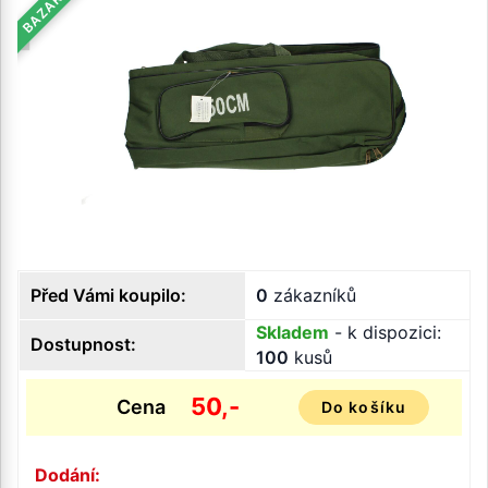
BAZAR
Před Vámi koupilo:
0
zákazníků
Skladem
- k dispozici:
Dostupnost:
100
kusů
50,-
Cena
Do košíku
Dodání: