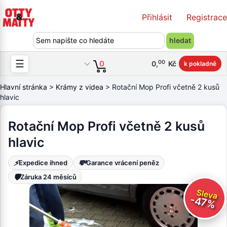
Přihlásit
Registrace
☰
00
0
0
,
Kč
k pokladně
Hlavní stránka
>
Krámy z videa
> Rotační Mop Profi včetně 2 kusů
hlavic
Rotační Mop Profi včetně 2 kusů
hlavic
⚡
💸
Expedice ihned
Garance vrácení peněz
🛡️
Záruka 24 měsíců
Sleva
-47%