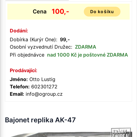
100,-
Cena
Do košíku
Dodání:
Dobírka (Kurýr One):
99,-
Osobní vyzvednutí Družec:
ZDARMA
Při objednávce
nad 1000 Kč je poštovné ZDARMA
Prodávající:
Jméno:
Otto Lustig
Telefon:
602301272
Email:
info@ogroup.cz
Bajonet replika AK-47