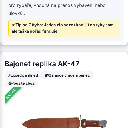
pro rybáře, vhodná na přenos vybavení nebo
úlovků..
⭐ Tip od Ottyho: Jeden zip se rozhodl jít na ryby sám…
ale taška pořád funguje
Bajonet replika AK-47
⚡
💸
Expedice ihned
Garance vrácení peněz
♻️
Použité zboží
BAZAR