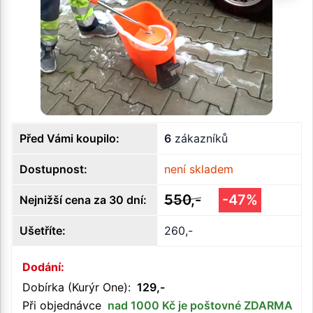
Před Vámi koupilo:
6
zákazníků
Dostupnost:
není skladem
550,-
-47%
Nejnižší cena za 30 dní:
Ušetříte:
260,-
Dodání:
Dobírka (Kurýr One):
129,-
Při objednávce
nad 1000 Kč je poštovné ZDARMA