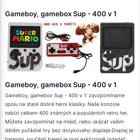
Gameboy, gamebox Sup - 400 v 1
Gameboy, gamebox Sup - 400 v 1
Gameboy, gamebox Sup - 400 v 1: zavzpomíname
spolu na staré dobré herní klasiky. Naše konzole
nabízí celkem 400 známých a populárních retro her.
Můžete zavzpomínat na mládí, nebo ukázat vašim
dětěm pořádné hry bez dotykového displeje.Displej je
barevný, součástí balení je nyní exkluzivně ovladač,