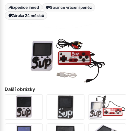
⚡
💸
Expedice ihned
Garance vrácení peněz
🛡️
Záruka 24 měsíců
Další obrázky