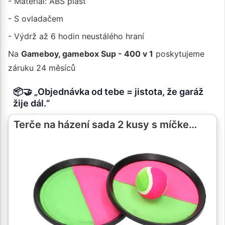
- Materiál: ABS plast
- S ovladačem
- Výdrž až 6 hodin neustálého hraní
Na
Gameboy, gamebox Sup - 400 v 1
poskytujeme
záruku 24 měsíců
📦🤝 „Objednávka od tebe = jistota, že garáž
žije dál.“
Terče na házení sada 2 kusy s míčke…