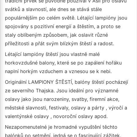
tradiční prvek se původně používal v Asii pro oslavu
svátků a slavností, ale dnes se stává stále
populárnějším po celém světě. Létající lampióny jsou
spojovány s pozitivní energií a štěstím, a proto se
staly oblíbeným způsobem, jak oslavit různé
příležitosti a přát svým blízkým štěstí a radost.
Létající lampióny štěstí jsou vlastně malé
horkovzdušné balony, které se po zapálení hořáku
naplní horkým vzduchem a vznesou se k nebi.
Originální LAMPIONY ŠTĚSTÍ, balóny štěstí pocházejí
ze severního Thajska. Jsou ideální pro významné
oslavy jako jsou narozeniny, svatby, firemní akce,
městské slavnosti, festivaly, oslavy a párty , výročí a
valentýnské oslavy , novoroční oslavy apod.
Nezapomenutelné je hromadné vypuštění těchto
balónků po setmění, jedná se o fascinující zážitek.