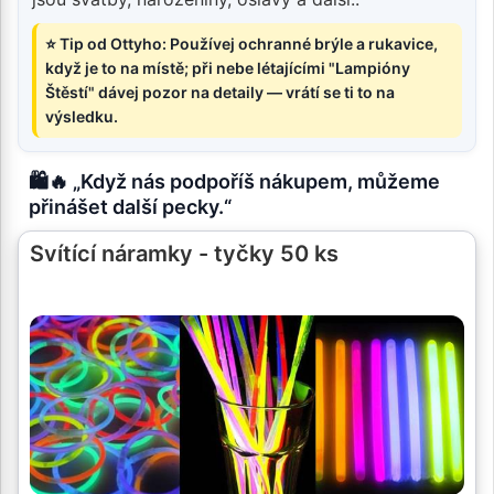
⭐ Tip od Ottyho: Používej ochranné brýle a rukavice,
když je to na místě; při nebe létajícími "Lampióny
Štěstí" dávej pozor na detaily — vrátí se ti to na
výsledku.
🛍️🔥 „Když nás podpoříš nákupem, můžeme
přinášet další pecky.“
Svítící náramky - tyčky 50 ks