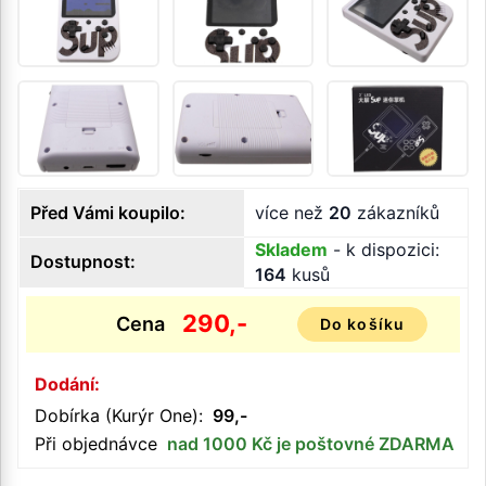
Před Vámi koupilo:
více než
20
zákazníků
Skladem
- k dispozici:
Dostupnost:
164
kusů
290,-
Cena
Do košíku
Dodání:
Dobírka (Kurýr One):
99,-
Při objednávce
nad 1000 Kč je poštovné ZDARMA