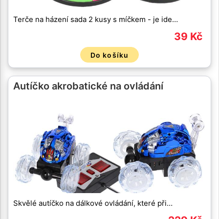
Terče na házení sada 2 kusy s míčkem - je ide…
39 Kč
Do košíku
Autíčko akrobatické na ovládání
Skvělé autíčko na dálkové ovládání, které při…