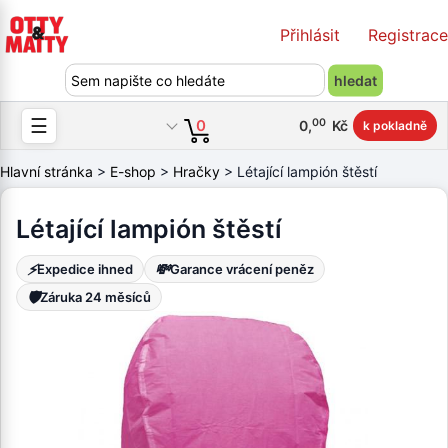
Přihlásit
Registrace
☰
00
0
0
,
Kč
k pokladně
Hlavní stránka
>
E-shop
>
Hračky
> Létající lampión štěstí
Létající lampión štěstí
⚡
💸
Expedice ihned
Garance vrácení peněz
🛡️
Záruka 24 měsíců