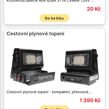
Knoflíková baterie AG4 626A 377A CX66W 1,55V …
20 Kč
Do košíku
Cestovní plynové topení
Cestovní plynové topení - kompaktní, přenosné…
1 390 Kč