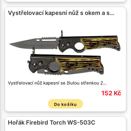
Vystřelovací kapesní nůž s okem a s…
Vystřelovací nůž kapesní se žlutou střenkou 2…
152 Kč
Do košíku
Hořák Firebird Torch WS-503C