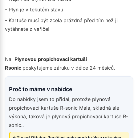
- Plyn je v tekutém stavu
- Kartuše musí být zcela prázdná před tím než ji
vytáhnete z vařiče!
Na
Plynovou propichovací kartuši
Rsonic
poskytujeme záruku v délce 24 měsíců.
Proč to máme v nabídce
Do nabídky jsem to přidal, protože plynová
propichovací kartuše R-sonic Malá, skladná ale
výkoná, taková je plynová propichovací kartuše R-
sonic..
⭐ Tip od Ottyho: Používej ochranné brýle a rukavice,