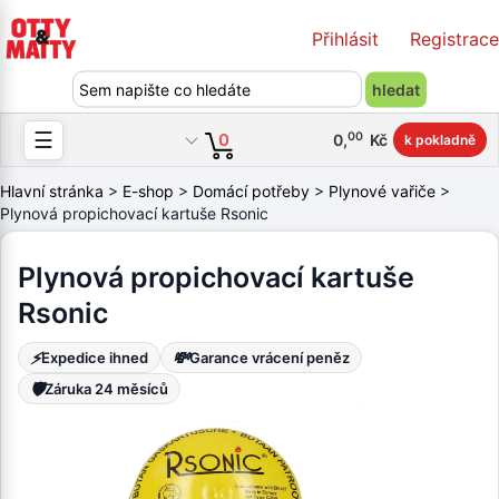
Přihlásit
Registrace
☰
00
0
0
,
Kč
k pokladně
Hlavní stránka
>
E-shop
>
Domácí potřeby
>
Plynové vařiče
>
Plynová propichovací kartuše Rsonic
Plynová propichovací kartuše
Rsonic
⚡
💸
Expedice ihned
Garance vrácení peněz
🛡️
Záruka 24 měsíců