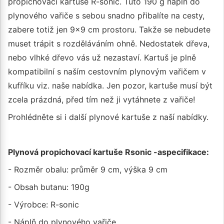
propichovací kartuše R-sonic. Tuto 190 g náplň do
plynového vařiče s sebou snadno přibalíte na cesty,
zabere totiž jen 9x9 cm prostoru. Takže se nebudete
muset trápit s rozděláváním ohně. Nedostatek dřeva,
nebo vlhké dřevo vás už nezastaví. Kartuš je plně
kompatibilní s naším cestovním plynovým vařičem v
kufříku viz. naše nabídka. Jen pozor, kartuše musí být
zcela prázdná, před tím než ji vytáhnete z vařiče!
Prohlédněte si i další plynové kartuše z naší nabídky.
Plynová propichovací kartuše Rsonic -aspecifikace:
- Rozměr obalu: průměr 9 cm, výška 9 cm
- Obsah butanu: 190g
- Výrobce: R-sonic
- Náplň do plynového vařiče