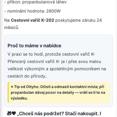
- příkon: propanbutanová láhev
- nominální hodnota: 2800W
Na
Cestovní vařič K-202
poskytujeme záruku 24
měsíců.
Proč to máme v nabídce
V praxi se to hodí, protože cestovní vařič K-
Přenosný cestovní vařič K- je i přes svou malou
velikost výkonným a spolehlivým pomocníkem na
cestách do přírody..
⭐ Tip od Ottyho: Očisti a odmasti kontaktní místa; při
propanbutan dávej pozor na detaily — vrátí se ti to na
výsledku.
🎁💖 „Chceš nás podržet? Stačí nakoupit. I