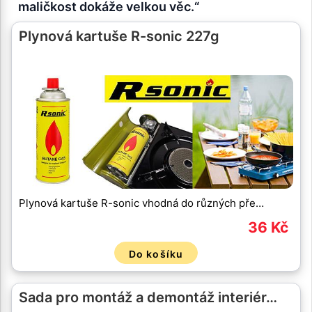
maličkost dokáže velkou věc.“
Plynová kartuše R-sonic 227g
Plynová kartuše R-sonic vhodná do různých pře…
36 Kč
Do košíku
Sada pro montáž a demontáž interiér…