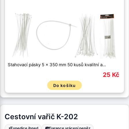
Stahovací pásky 5 x 350 mm 50 kusů kvalitní a…
25 Kč
Do košíku
Cestovní vařič K-202
⚡
💸
Expedice ihned
Garance vrácení peněz