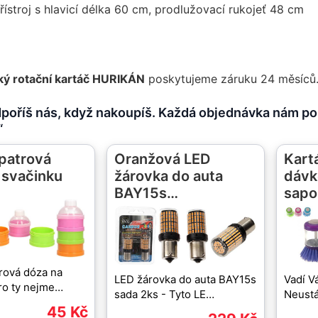
řístroj s hlavicí délka 60 cm, prodlužovací rukojeť 48 cm
cký rotační kartáč HURIKÁN
poskytujeme záruku 24 měsíců
dpoříš nás, když nakoupíš. Každá objednávka nám pom
“
ípatrová
Oranžová LED
Kart
 svačinku
žárovka do auta
dáv
BAY15s…
sap
trová dóza na
LED žárovka do auta BAY15s
Vadí V
ro ty nejme…
sada 2ks - Tyto LE…
Neustá
45 Kč