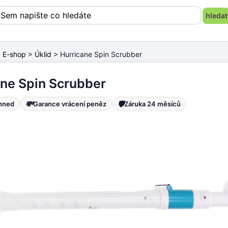
>
E-shop
>
Úklid
> Hurricane Spin Scrubber
ane Spin Scrubber
💸
🛡️
ihned
Garance vrácení peněz
Záruka 24 měsíců