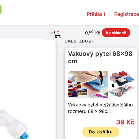
Přihlásit
Registrace
00
0
0
,
Kč
k pokladně
DALŠÍ ZBOŽÍ
Vakuový pytel 68x98
cm
Vakuový pytel nejžádanějšího
rozměru 68 x 98c…
39 Kč
Do košíku