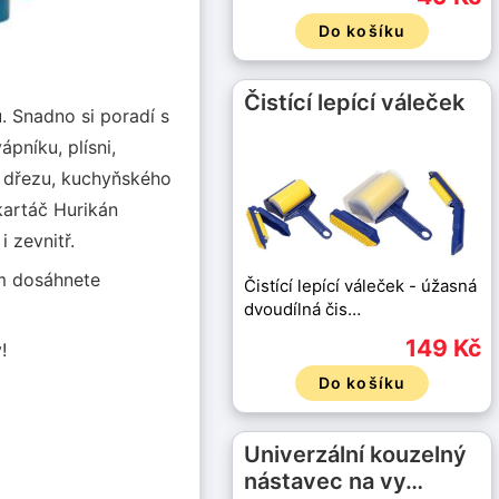
Do košíku
Čistící lepící váleček
. Snadno si poradí s
pníku, plísni,
ě dřezu, kuchyňského
kartáč Hurikán
 zevnitř.
ům dosáhnete
Čistící lepící váleček - úžasná
dvoudílná čis…
149 Kč
!
Do košíku
Univerzální kouzelný
nástavec na vy…