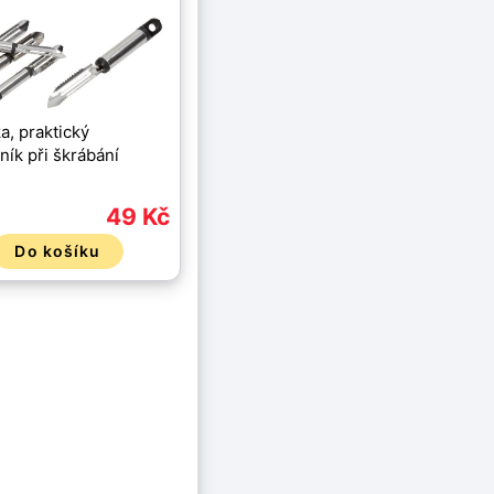
a, praktický
ík při škrábání
49 Kč
Do košíku