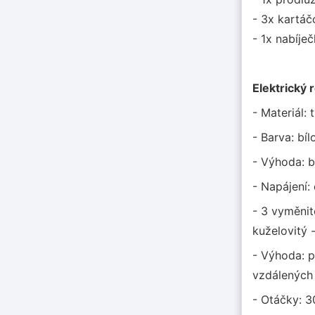
- 3x kartáč
- 1x nabíje
Elektrický 
- Materiál: 
- Barva: bí
- Výhoda: 
- Napájení:
- 3 vyměnit
kuželovitý 
- Výhoda: p
vzdálených
- Otáčky: 3