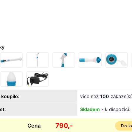
ky
 koupilo:
více než
100
zákazník
st:
Skladem
- k dispozici:
790,-
Cena
Do k