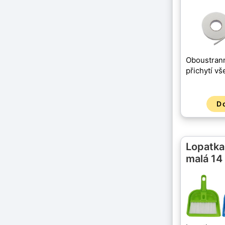
Oboustrann
přichytí v
D
Lopatka
malá 14