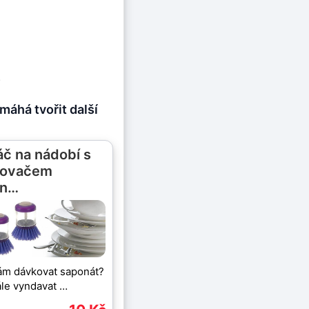
.
áhá tvořit další
áč na nádobí s
kovačem
on…
ám dávkovat saponát?
le vyndavat …