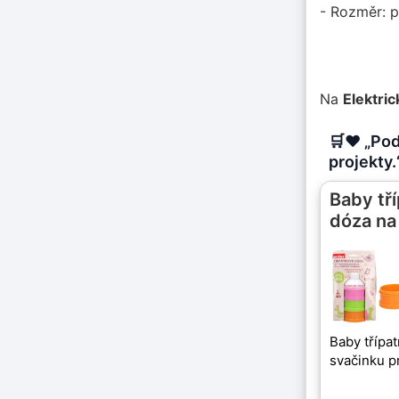
- Rozměr: p
Na
Elektri
🛒❤️ „Po
projekty.
Baby tř
dóza na
Baby třípa
svačinku p