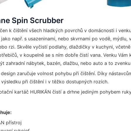
ane Spin Scrubber
rčen k čištění všech hladkých povrchů v domácnosti i venku
 jako např. s usazeninami, nebo skvrnami po vodě, mýdlu, vá
bo rzi. Skvěle vyčistí podlahy, dlaždičky v kuchyni, včetn
otřebičů, v koupelně se s ním dobře čistí vana. Venku Vám 
 zahradní nábytek, bazén, dlažbu, nebo auto a to zvenku i
design zaručuje volnost pohybu při čištění. Díky nástavc
 výsledku při čištění i v těžko dostupných rozích.
rotační kartáč HURIKÁN čistí a drhne jediným pohybem ruky
ahuje:
N přístroj
žovací rukojeť