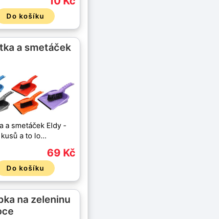
10 Kč
Do košíku
tka a smetáček
a a smetáček Eldy -
 kusů a to lo…
69 Kč
Do košíku
bka na zeleninu
oce