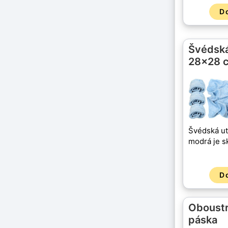
D
Švédská
28x28 
Švédská u
modrá je s
D
Oboustr
páska