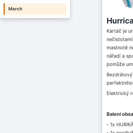
Merch
Hurric
Kartáč je u
nečistotami
mastnotě ne
nářadí a sp
pomůže umýt
Bezdrátový 
perfektního
Elektrický 
Balení obs
- 1x HURIKÁ
- 1x prodlu