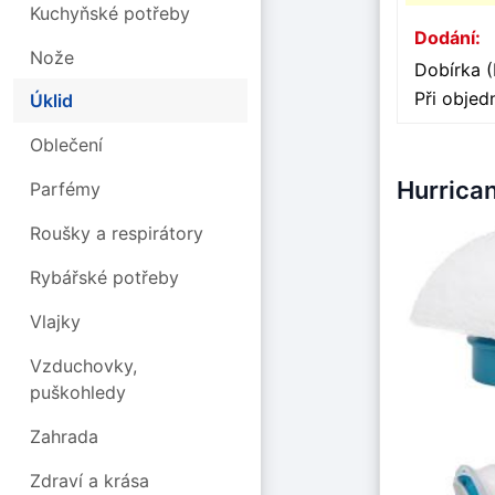
Kuchyňské potřeby
Dodání:
Nože
Dobírka (
Při obje
Úklid
Oblečení
Hurrica
Parfémy
Roušky a respirátory
Rybářské potřeby
Vlajky
Vzduchovky,
puškohledy
Zahrada
Zdraví a krása