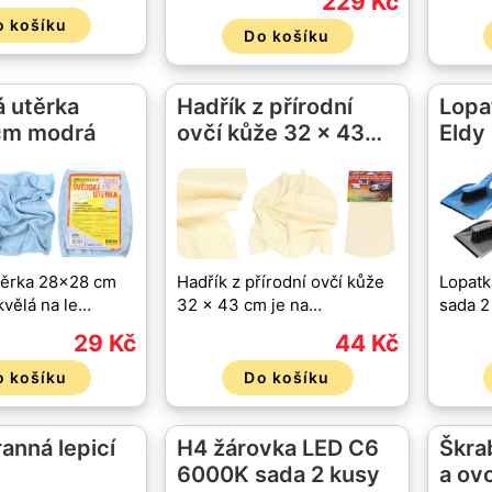
229 Kč
o košíku
Do košíku
 utěrka
Hadřík z přírodní
Lopa
cm modrá
ovčí kůže 32 x 43…
Eldy
těrka 28x28 cm
Hadřík z přírodní ovčí kůže
Lopatk
kvělá na le…
32 x 43 cm je na…
sada 2
29 Kč
44 Kč
o košíku
Do košíku
anná lepicí
H4 žárovka LED C6
Škra
6000K sada 2 kusy
a ov