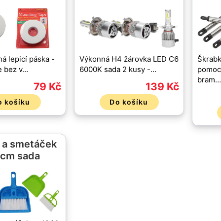
á lepicí páska -
Výkonná H4 žárovka LED C6
Škrabk
še bez v…
6000K sada 2 kusy -…
pomocn
bram…
79 Kč
139 Kč
o košíku
Do košíku
 a smetáček
 cm sada