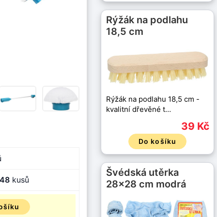
Rýžák na podlahu
18,5 cm
Rýžák na podlahu 18,5 cm -
kvalitní dřevěné t…
39 Kč
Do košíku
ů
Švédská utěrka
48
kusů
28x28 cm modrá
ošíku