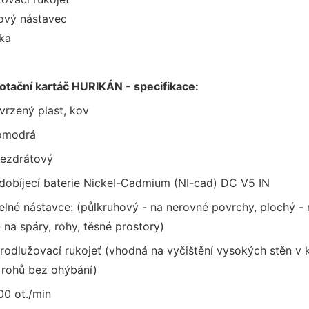
ový nástavec
čka
rotační kartáč HURIKÁN - specifikace:
tvrzený plast, kov
lomodrá
bezdrátový
 dobíjecí baterie Nickel-Cadmium (NI-cad) DC V5 IN
elné nástavce: (půlkruhový - na nerovné povrchy, plochý - 
- na spáry, rohy, těsné prostory)
rodlužovací rukojeť (vhodná na vyčištění vysokých stěn v
 rohů bez ohýbání)
00 ot./min