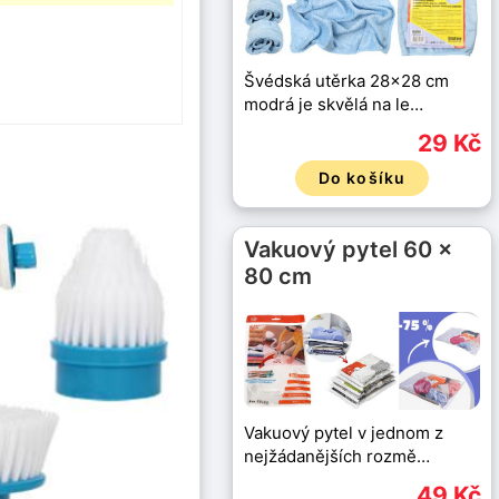
Švédská utěrka 28x28 cm
modrá je skvělá na le…
29 Kč
Do košíku
Vakuový pytel 60 x
80 cm
Vakuový pytel v jednom z
nejžádanějších rozmě…
49 Kč