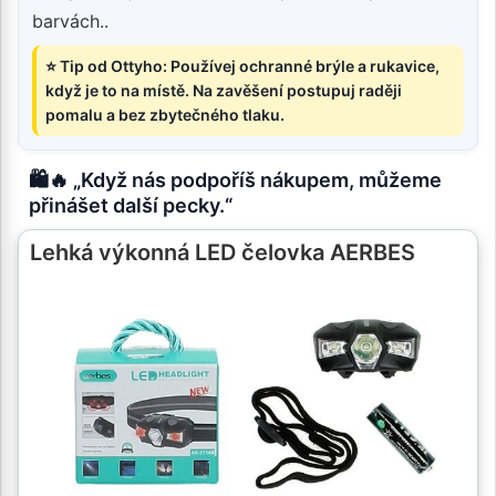
barvách..
⭐ Tip od Ottyho: Používej ochranné brýle a rukavice,
když je to na místě. Na zavěšení postupuj raději
pomalu a bez zbytečného tlaku.
🛍️🔥 „Když nás podpoříš nákupem, můžeme
přinášet další pecky.“
Lehká výkonná LED čelovka AERBES