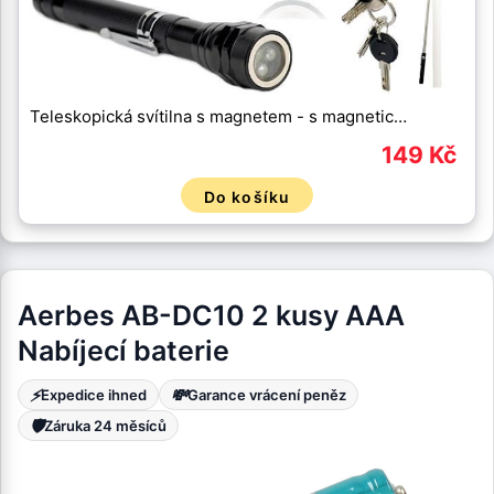
Teleskopická svítilna s magnetem - s magnetic…
149 Kč
Do košíku
Aerbes AB-DC10 2 kusy AAA
Nabíjecí baterie
⚡
💸
Expedice ihned
Garance vrácení peněz
🛡️
Záruka 24 měsíců