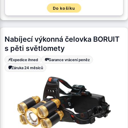
Do košíku
Nabíjecí výkonná čelovka BORUIT
s pěti světlomety
⚡
💸
Expedice ihned
Garance vrácení peněz
🛡️
Záruka 24 měsíců