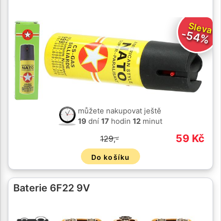
Sleva
-54%
můžete nakupovat ještě
19
dní
17
hodin
12
minut
59 Kč
129,-
Do košíku
Baterie 6F22 9V