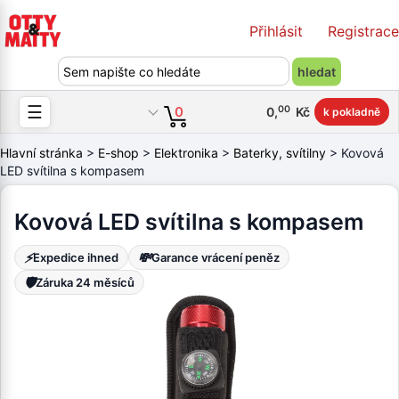
Přihlásit
Registrace
☰
00
0
0
,
Kč
k pokladně
Hlavní stránka
>
E-shop
>
Elektronika
>
Baterky, svítilny
> Kovová
LED svítilna s kompasem
Kovová LED svítilna s kompasem
⚡
💸
Expedice ihned
Garance vrácení peněz
🛡️
Záruka 24 měsíců