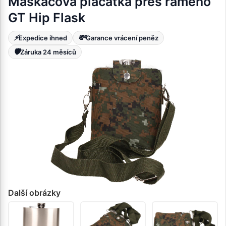
Maskáčová placatka přes rameno
GT Hip Flask
⚡
💸
Expedice ihned
Garance vrácení peněz
🛡️
Záruka 24 měsíců
Další obrázky