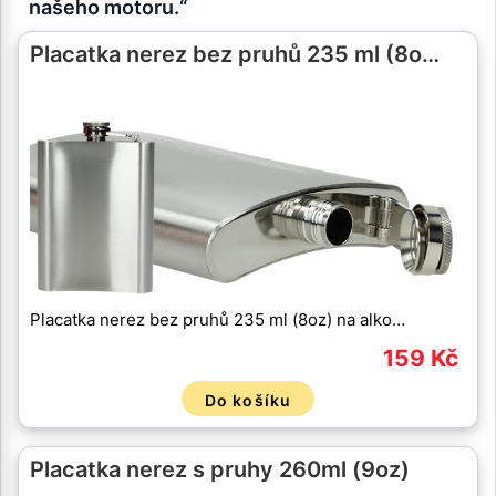
našeho motoru.“
Placatka nerez bez pruhů 235 ml (8o…
Placatka nerez bez pruhů 235 ml (8oz) na alko…
159 Kč
Do košíku
Placatka nerez s pruhy 260ml (9oz)