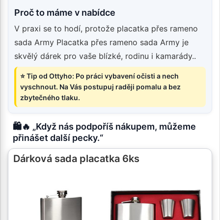
Proč to máme v nabídce
V praxi se to hodí, protože placatka přes rameno
sada Army Placatka přes rameno sada Army je
skvělý dárek pro vaše blízké, rodinu i kamarády..
⭐ Tip od Ottyho: Po práci vybavení očisti a nech
vyschnout. Na Vás postupuj raději pomalu a bez
zbytečného tlaku.
🛍️🔥 „Když nás podpoříš nákupem, můžeme
přinášet další pecky.“
Dárková sada placatka 6ks