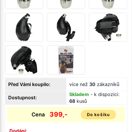
Před Vámi koupilo:
více než
30
zákazníků
Skladem
- k dispozici:
Dostupnost:
68
kusů
399,-
Cena
Do košíku
Dodání: