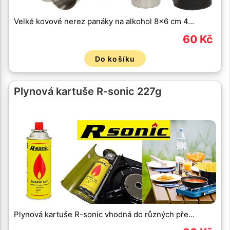
Velké kovové nerez panáky na alkohol 8x6 cm 4…
60 Kč
Do košíku
Plynová kartuše R-sonic 227g
Plynová kartuše R-sonic vhodná do různých pře…