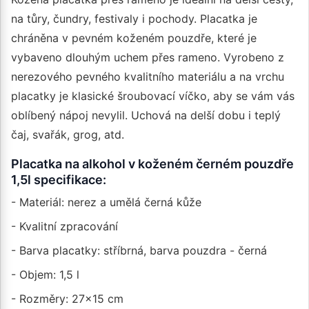
na tůry, čundry, festivaly i pochody. Placatka je
chráněna v pevném koženém pouzdře, které je
vybaveno dlouhým uchem přes rameno. Vyrobeno z
nerezového pevného kvalitního materiálu a na vrchu
placatky je klasické šroubovací víčko, aby se vám vás
oblíbený nápoj nevylil. Uchová na delší dobu i teplý
čaj, svařák, grog, atd.
Placatka na alkohol v koženém černém pouzdře
1,5l specifikace:
- Materiál: nerez a umělá černá kůže
- Kvalitní zpracování
- Barva placatky: stříbrná, barva pouzdra - černá
- Objem: 1,5 l
- Rozměry: 27x15 cm