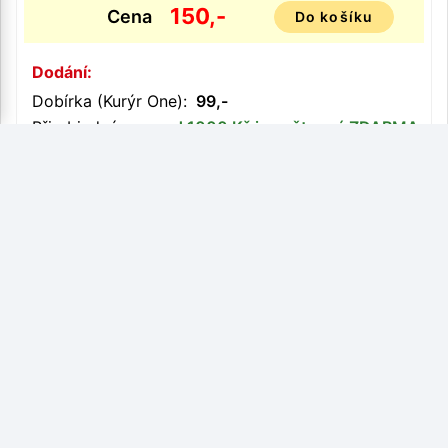
150,-
Cena
Do košíku
Dodání:
Dobírka (Kurýr One):
99,-
Při objednávce
nad 1000 Kč je poštovné ZDARMA
Maskáčová placatka přes rameno GT
Hip Flask