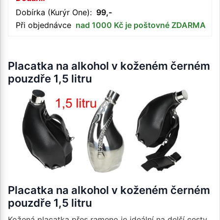
Dobírka (Kurýr One):
99,-
Při objednávce
nad 1000 Kč je poštovné ZDARMA
Placatka na alkohol v koženém černém
pouzdře 1,5 litru
Placatka na alkohol v koženém černém
pouzdře 1,5 litru
Kožená placatka přes rameno je ideální na delší cesty,