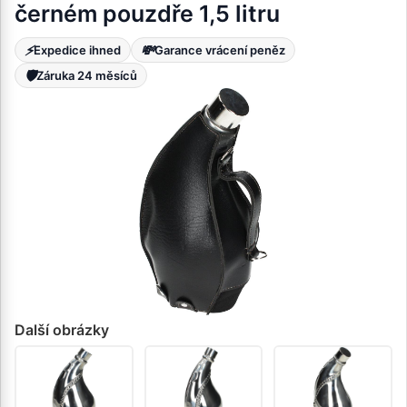
černém pouzdře 1,5 litru
⚡
💸
Expedice ihned
Garance vrácení peněz
🛡️
Záruka 24 měsíců
Další obrázky