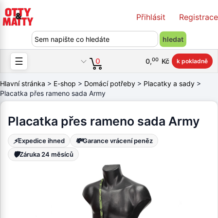
Přihlásit
Registrace
☰
00
0
0
,
Kč
k pokladně
Hlavní stránka
>
E-shop
>
Domácí potřeby
>
Placatky a sady
>
Placatka přes rameno sada Army
Placatka přes rameno sada Army
⚡
💸
Expedice ihned
Garance vrácení peněz
🛡️
Záruka 24 měsíců