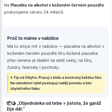
Na
Placatku na alkohol v koženém černém pouzdře
poskytujeme záruku 24 měsíců.
Proč to máme v nabídce
Má to smysl mít v nabídce — placatka na alkohol v
koženém černém pouzdře litru Kožená placatka
přes rameno je ideální na delší cesty, na tůry,
čundry, festivaly i pochody..
⭐ Tip od Ottyho: Pracuj v klidu a kontroluj každou fázi.
Na celodenní výlet postupuj raději pomalu a bez
zbytečného tlaku.
📦🤝 „Objednávka od tebe = jistota, že garáž
žije dál.“