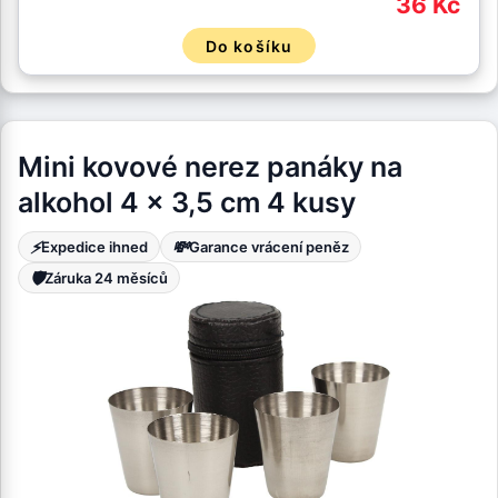
36 Kč
Do košíku
Mini kovové nerez panáky na
alkohol 4 x 3,5 cm 4 kusy
⚡
💸
Expedice ihned
Garance vrácení peněz
🛡️
Záruka 24 měsíců