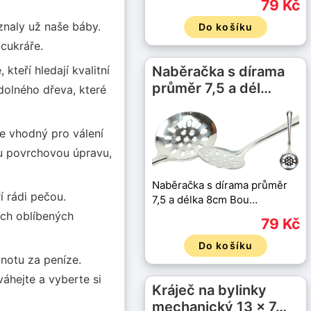
79 Kč
 znaly už naše báby.
Do košíku
cukráře.
Naběračka s dírama
kteří hledají kvalitní
průměr 7,5 a dél…
odolného dřeva, které
je vhodný pro válení
ou povrchovou úpravu,
Naběračka s dírama průměr
í rádi pečou.
7,5 a délka 8cm Bou…
jich oblíbených
79 Kč
Do košíku
dnotu za peníze.
váhejte a vyberte si
Kráječ na bylinky
mechanický 13 x 7…