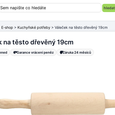
>
E-shop
>
Kuchyňské potřeby
> Váleček na těsto dřevěný 19cm
k na těsto dřevěný 19cm
💸
🛡️
ihned
Garance vrácení peněz
Záruka 24 měsíců