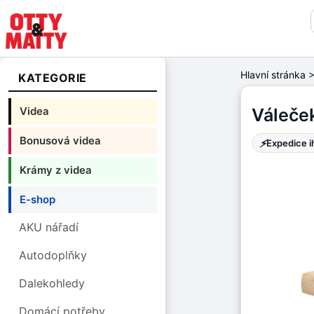
Hlavní stránka
KATEGORIE
Videa
Váleče
Bonusová videa
⚡
Expedice 
Krámy z videa
E-shop
AKU nářadí
Autodoplňky
Dalekohledy
Domácí potřeby