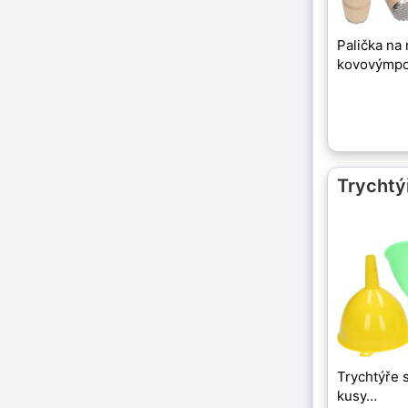
Palička na
kovovýmpo
Trychtý
Trychtýře 
kusy…