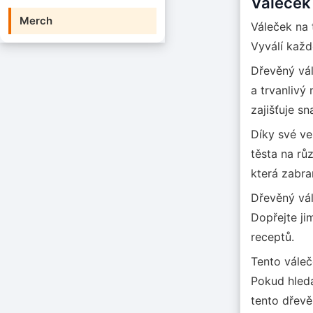
Váleček
Merch
Váleček na 
Vyválí každ
Dřevěný vál
a trvanlivý
zajišťuje sn
Díky své ve
těsta na rů
která zabra
Dřevěný vál
Dopřejte jim
receptů.
Tento váleč
Pokud hledá
tento dřevě