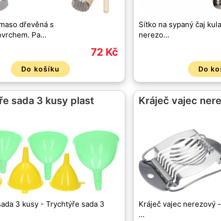
 maso dřevěná s
Sítko na sypaný čaj kul
vrchem. Pa…
nerezo…
72 Kč
Do košíku
Do ko
ře sada 3 kusy plast
Kráječ vajec ner
Kráječ vajec nerezový -
sada 3 kusy - Trychtýře sada 3
…