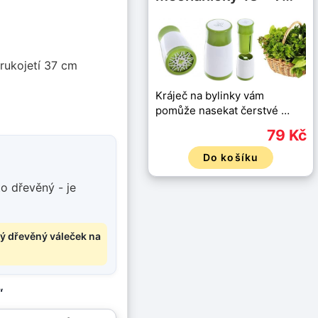
 rukojetí 37 cm
Kráječ na bylinky vám
pomůže nasekat čerstvé …
79 Kč
Do košíku
o dřevěný - je
cký dřevěný váleček na
“