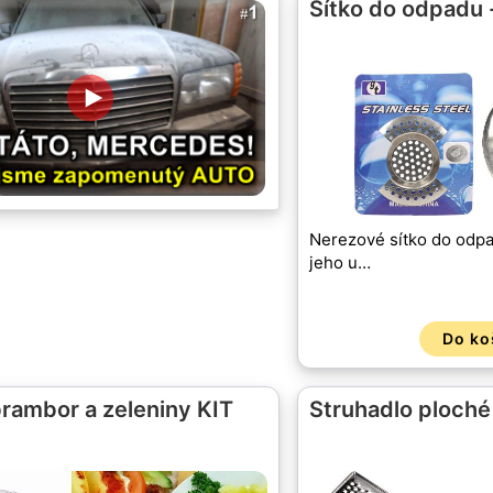
Sítko do odpadu 
Nerezové sítko do odpa
jeho u…
Do ko
brambor a zeleniny KIT
Struhadlo ploch