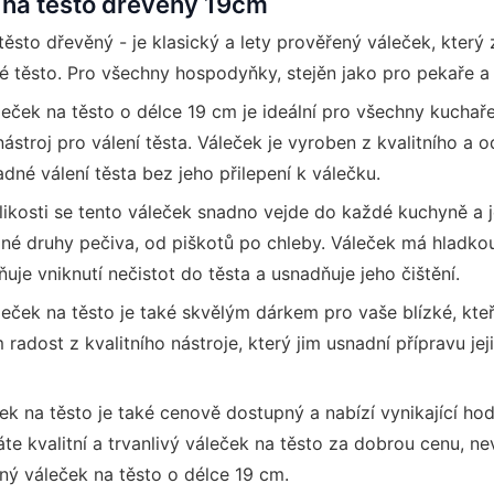
 na těsto dřevěný 19cm
těsto dřevěný - je klasický a lety prověřený váleček, který
é těsto. Pro všechny hospodyňky, stejěn jako pro pekaře a 
eček na těsto o délce 19 cm je ideální pro všechny kuchaře, 
 nástroj pro válení těsta. Váleček je vyroben z kvalitního a 
adné válení těsta bez jeho přilepení k válečku.
likosti se tento váleček snadno vejde do každé kuchyně a 
zné druhy pečiva, od piškotů po chleby. Váleček má hladk
ňuje vniknutí nečistot do těsta a usnadňuje jeho čištění.
eček na těsto je také skvělým dárkem pro vaše blízké, kteř
 radost z kvalitního nástroje, který jim usnadní přípravu je
ek na těsto je také cenově dostupný a nabízí vynikající ho
te kvalitní a trvanlivý váleček na těsto za dobrou cenu, ne
ný váleček na těsto o délce 19 cm.