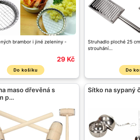
ených brambor i jiné zeleniny -
Struhadlo ploché 25 cm
strouhání…
29 Kč
Do košíku
Do ko
 na maso dřevěná s
Sítko na sypaný č
m p…