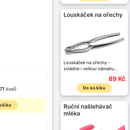
Louskáček na ořechy
Louskáček na ořechy -
zvládne i velkou námahu…
89 Kč
Do košíku
71
kusů
ošíku
Ruční našlehávač
mléka