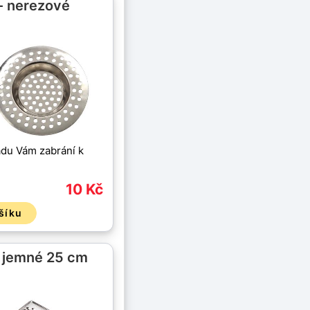
- nerezové
du Vám zabrání k
10 Kč
šíku
é jemné 25 cm