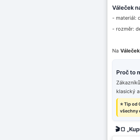
Váleček na
- materiál: 
- rozměr: d
Na
Váleček
Proč to 
Zákazníků
klasický a
⭐ Tip od 
všechny d
🎬🍞 „Ku