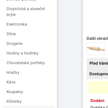
Dioptrické a sluneční
brýle
Elektronika
Dílna
Další obráz
Drogerie
Hodiny a hodinky
Chovatelské potřeby
Před Vámi
Hračky
Dostupno
Káva
Koupelny
Dodání:
Klíčenky
Dobírka (