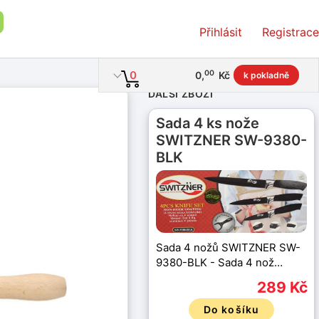
Přihlásit
Registrace
00
0
0
,
Kč
k pokladně
DALŠÍ ZBOŽÍ
Sada 4 ks nože
SWITZNER SW-9380-
BLK
Sada 4 nožů SWITZNER SW-
9380-BLK - Sada 4 nož…
289 Kč
Do košíku