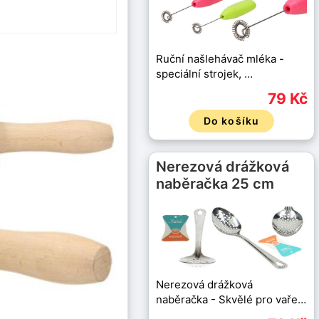
Ruční našlehávač mléka -
speciální strojek, …
79 Kč
Do košíku
Nerezová drážková
naběračka 25 cm
Nerezová drážková
naběračka - Skvělé pro vaře…