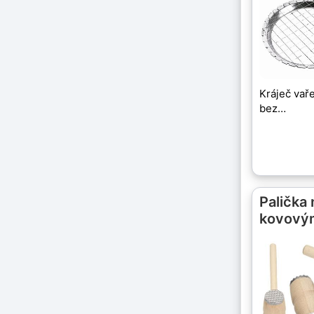
Kráječ vař
bez…
Palička
kovový