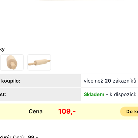
ky
 koupilo:
více než
20
zákazníků
st:
Skladem
- k dispozici:
109,-
Cena
Do k
Kurýr One):
99,-