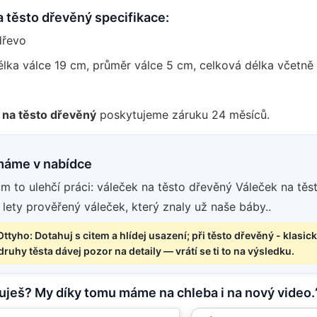
 těsto dřevěný specifikace:
dřevo
élka válce 19 cm, průměr válce 5 cm, celková délka včetně
 na těsto dřevěný
poskytujeme záruku 24 měsíců.
máme v nabídce
m to ulehčí práci: váleček na těsto dřevěný Váleček na těst
 lety prověřený váleček, který znaly už naše báby..
Ottyho: Dotahuj s citem a hlídej usazení; při těsto dřevěný - klasi
ruhy těsta dávej pozor na detaily — vrátí se ti to na výsledku.
puješ? My díky tomu máme na chleba i na nový video.