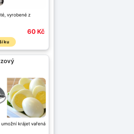
até, vyrobené z
60 Kč
šíku
ezový
 umožní krájet vařená