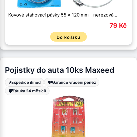
Kovové stahovací pásky 55 x 120 mm - nerezová…
79 Kč
Do košíku
Pojistky do auta 10ks Maxeed
⚡
💸
Expedice ihned
Garance vrácení peněz
🛡️
Záruka 24 měsíců