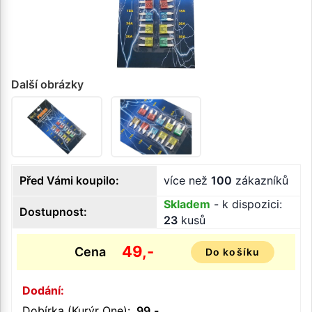
Další obrázky
Před Vámi koupilo:
více než
100
zákazníků
Skladem
- k dispozici:
Dostupnost:
23
kusů
49,-
Cena
Do košíku
Dodání:
Dobírka (Kurýr One):
99,-