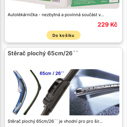
Autolékárnička - nezbytná a povinná součást v…
229 Kč
Do košíku
Stěrač plochý 65cm/26´´
Stěrač plochý 65cm/26´´ je vhodní pro pro šir…