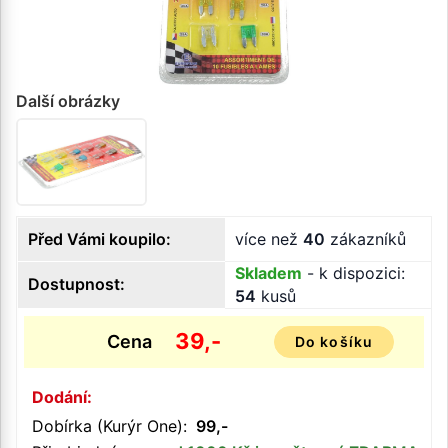
Další obrázky
Před Vámi koupilo:
více než
40
zákazníků
Skladem
- k dispozici:
Dostupnost:
54
kusů
39,-
Cena
Do košíku
Dodání:
Dobírka (Kurýr One):
99,-