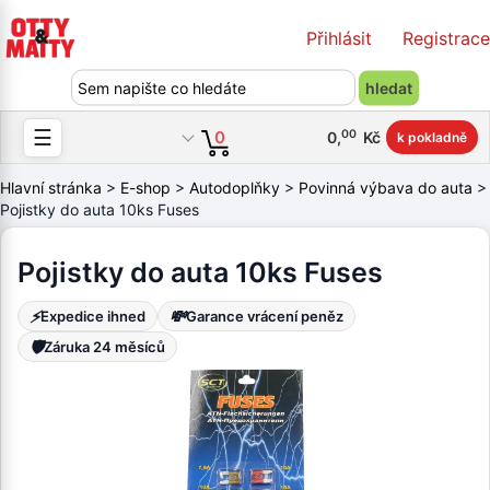
Přihlásit
Registrace
☰
00
0
0
,
Kč
k pokladně
Hlavní stránka
>
E-shop
>
Autodoplňky
>
Povinná výbava do auta
>
Pojistky do auta 10ks Fuses
Pojistky do auta 10ks Fuses
⚡
💸
Expedice ihned
Garance vrácení peněz
🛡️
Záruka 24 měsíců