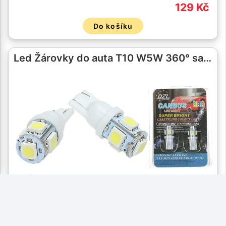
129 Kč
Do košíku
Led Žárovky do auta T10 W5W 360° sa…
Led Žárovky do auta s paticí T10 v sadě dvou …
69 Kč
Do košíku