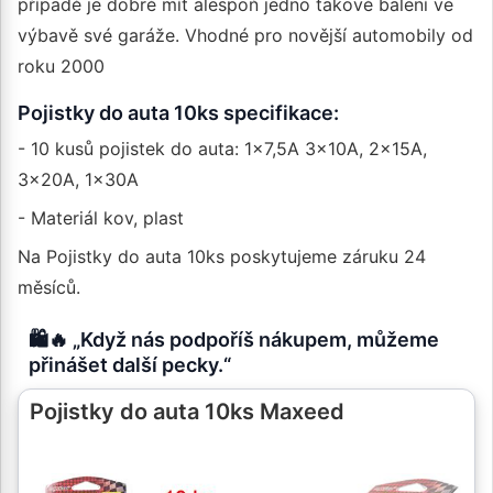
případě je dobré mít alespoň jedno takové balení ve
výbavě své garáže. Vhodné pro novější automobily od
roku 2000
Pojistky do auta 10ks specifikace:
- 10 kusů pojistek do auta: 1x7,5A 3x10A, 2x15A,
3x20A, 1x30A
- Materiál kov, plast
Na Pojistky do auta 10ks poskytujeme záruku 24
měsíců.
🛍️🔥 „Když nás podpoříš nákupem, můžeme
přinášet další pecky.“
Pojistky do auta 10ks Maxeed