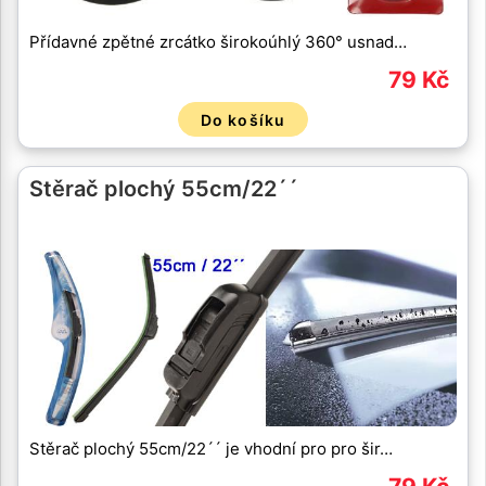
Přídavné zpětné zrcátko širokoúhlý 360° usnad…
79 Kč
Do košíku
Stěrač plochý 55cm/22´´
Stěrač plochý 55cm/22´´ je vhodní pro pro šir…