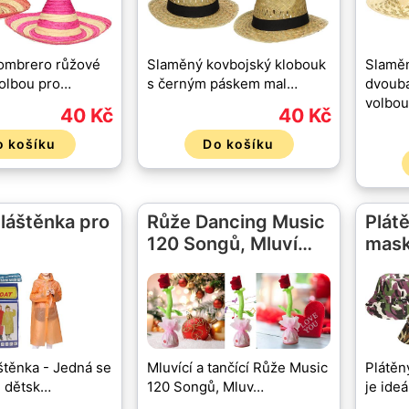
ombrero růžové
Slaměný kovbojský klobouk
Slamě
 volbou pro…
s černým páskem mal…
dvouba
volbo
40 Kč
40 Kč
o košíku
Do košíku
láštěnka pro
Růže Dancing Music
Plát
120 Songů, Mluví…
mas
štěnka - Jedná se
Mluvící a tančící Růže Music
Plátěn
u dětsk…
120 Songů, Mluv…
je ide