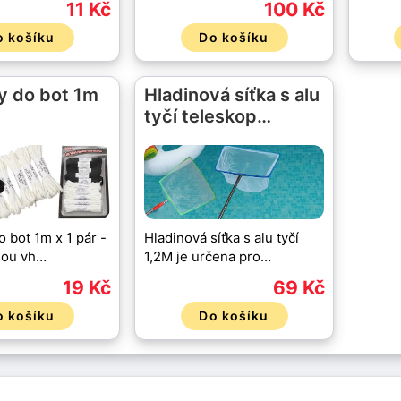
11 Kč
100 Kč
o košíku
Do košíku
y do bot 1m
Hladinová síťka s alu
tyčí teleskop…
 bot 1m x 1 pár -
Hladinová síťka s alu tyčí
sou vh…
1,2M je určena pro…
19 Kč
69 Kč
o košíku
Do košíku