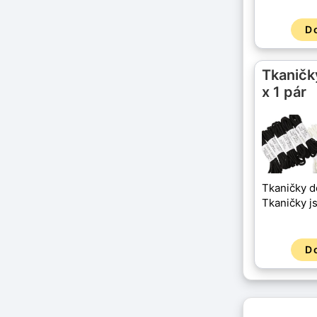
D
Tkaničk
x 1 pár
Tkaničky do
Tkaničky j
D