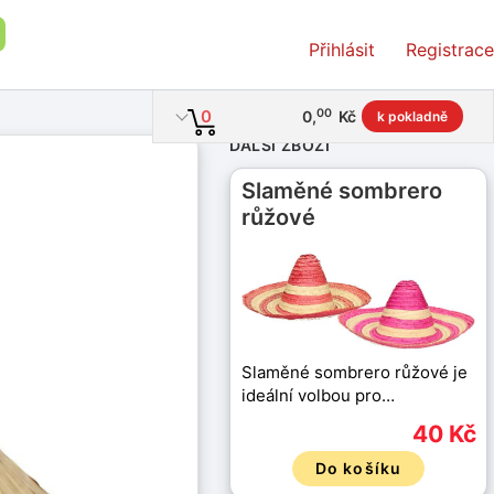
Přihlásit
Registrace
00
0
0
,
Kč
k pokladně
DALŠÍ ZBOŽÍ
Slaměné sombrero
růžové
Slaměné sombrero růžové je
ideální volbou pro…
40 Kč
Do košíku