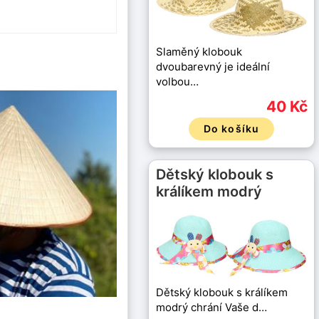
Slaměný klobouk
dvoubarevný je ideální
volbou…
40 Kč
Do košíku
Dětský klobouk s
králíkem modrý
Dětský klobouk s králíkem
modrý chrání Vaše d…