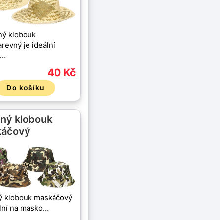
ný klobouk
revný je ideální
u…
40 Kč
Do košíku
ěný klobouk
káčový
ý klobouk maskáčový
ální na masko…