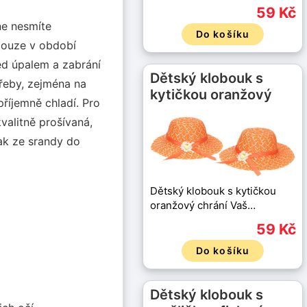
59 Kč
ne nesmíte
Do košíku
pouze v období
řed úpalem a zabrání
Dětský klobouk s
třeby, zejména na
kytičkou oranžový
říjemně chladí. Pro
kvalitně prošívaná,
tak ze srandy do
Dětský klobouk s kytičkou
oranžový chrání Vaš…
59 Kč
Do košíku
Dětský klobouk s