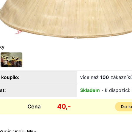
ky
 koupilo:
více než
100
zákazník
st:
Skladem
- k dispozici:
40,-
Cena
Do k
Kurýr One):
99,-