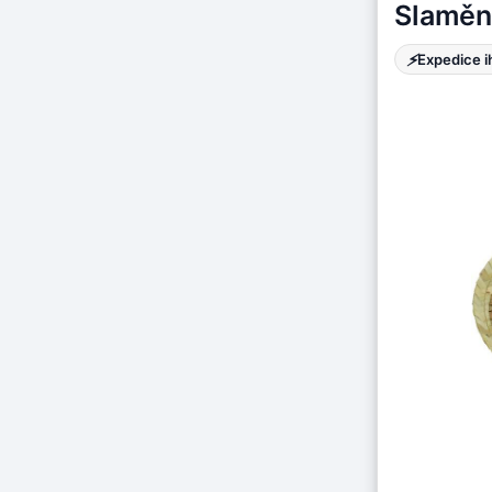
Slaměn
⚡
Expedice 