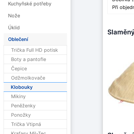
Kuchyňské potřeby
Při obje
Nože
Úklid
Slaměný
Oblečení
Trička Full HD potisk
Boty a pantofle
Čepice
Odžmolkovače
Klobouky
Mikiny
Peněženky
Ponožky
Trička Vtipná
Kraťasy Mil-Tec