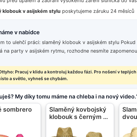
avu před úpalem a zabrání vysokému záření sluníčka do vaš
 klobouk v asijském stylu
poskytujeme záruku 24 měsíců
máme v nabídce
m to ulehčí práci: slaměný klobouk v asijském stylu Pokud
tá na party v asijském rytmu, rozhodne nesmíte zapomeno
Ottyho: Pracuj v klidu a kontroluj každou fázi. Pro nošení v teplých
ísto a světlo, vyhneš se chybám.
puješ? My díky tomu máme na chleba i na nový video.
é sombrero
Slaměný kovbojský
Slam
klobouk s černým …
dvou