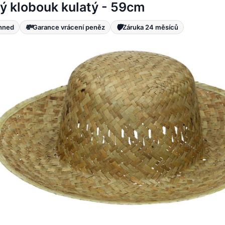
ý klobouk kulatý - 59cm
💸
🛡️
ihned
Garance vrácení peněz
Záruka 24 měsíců