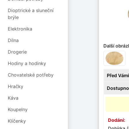
Dioptrické a sluneční
brýle
Elektronika
Dílna
Další obráz
Drogerie
Hodiny a hodinky
Chovatelské potřeby
Před Vámi
Hračky
Dostupno
Káva
Koupelny
Dodání:
Klíčenky
Dobírka (