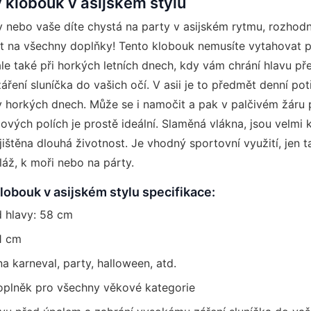
 klobouk v asijském stylu
 nebo vaše díte chystá na party v asijském rytmu, rozhod
 na všechny doplňky! Tento klobouk nemusíte vytahovat 
ale také při horkých letních dnech, kdy vám chrání hlavu p
ření sluníčka do vašich očí. V asii je to předmět denní po
 horkých dnech. Může se i namočit a pak v palčivém žáru p
žových polích je prostě ideální. Slaměná vlákna, jsou velmi 
jištěna dlouhá životnost. Je vhodný sportovní využití, jen 
láž, k moři nebo na párty.
obouk v asijském stylu specifikace:
 hlavy: 58 cm
1 cm
na karneval, party, halloween, atd.
oplněk pro všechny věkové kategorie