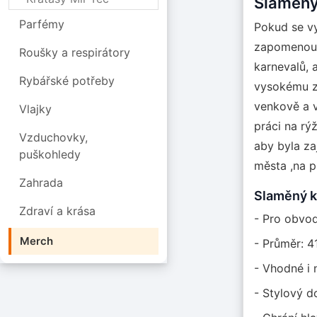
Slaměný
Parfémy
Pokud se vy
zapomenout
Roušky a respirátory
karnevalů, 
Rybářské potřeby
vysokému zá
venkově a v
Vlajky
práci na rý
Vzduchovky,
aby byla za
puškohledy
města ,na p
Zahrada
Slaměný kl
Zdraví a krása
- Pro obvod
Merch
- Průměr: 4
- Vhodné i 
- Stylový d