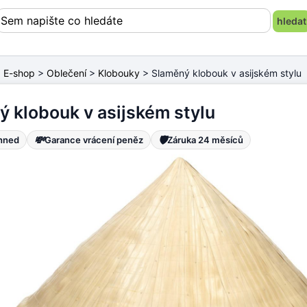
>
E-shop
>
Oblečení
>
Klobouky
> Slaměný klobouk v asijském stylu
 klobouk v asijském stylu
💸
🛡️
ihned
Garance vrácení peněz
Záruka 24 měsíců