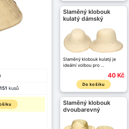
Slaměný klobouk
kulatý dámský
Slaměný klobouk kulatý je
ideální volbou pro …
40 Kč
ů
Do košíku
151
kusů
Slaměný klobouk
ošíku
dvoubarevný