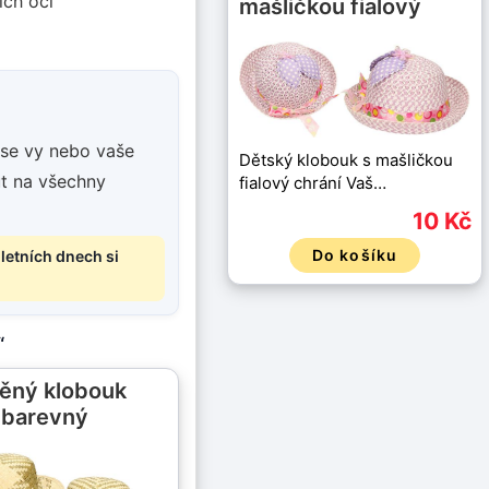
ich očí
mašličkou fialový
 se vy nebo vaše
Dětský klobouk s mašličkou
ut na všechny
fialový chrání Vaš…
10 Kč
Do košíku
 letních dnech si
“
ěný klobouk
barevný