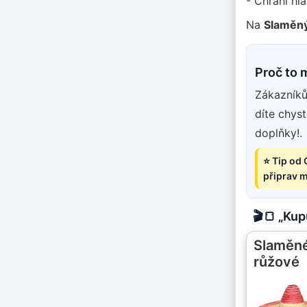
- Chrání hl
Na
Slaměný
Proč to 
Zákazníků
díte chys
doplňky!.
⭐ Tip od 
připrav m
🎬🍞 „Ku
Slaměn
růžové