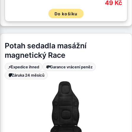
49 Kč
Do košíku
Potah sedadla masážní
magnetický Race
⚡
💸
Expedice ihned
Garance vrácení peněz
🛡️
Záruka 24 měsíců