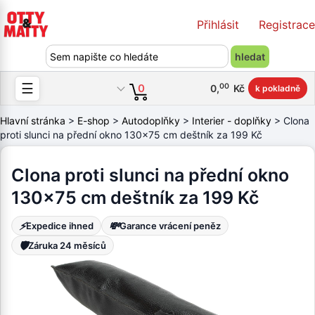
Přihlásit
Registrace
☰
00
0
0
,
Kč
k pokladně
Hlavní stránka
>
E-shop
>
Autodoplňky
>
Interier - doplňky
> Clona
proti slunci na přední okno 130x75 cm deštník za 199 Kč
Clona proti slunci na přední okno
130x75 cm deštník za 199 Kč
⚡
💸
Expedice ihned
Garance vrácení peněz
🛡️
Záruka 24 měsíců