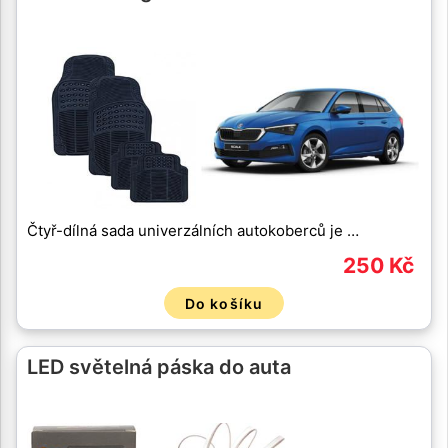
Čtyř-dílná sada univerzálních autokoberců je …
250 Kč
Do košíku
LED světelná páska do auta