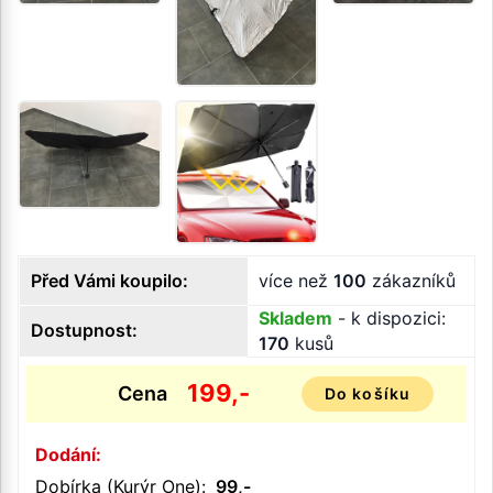
Před Vámi koupilo:
více než
100
zákazníků
Skladem
- k dispozici:
Dostupnost:
170
kusů
199,-
Cena
Do košíku
Dodání:
Dobírka (Kurýr One):
99,-