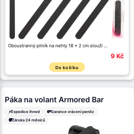
Oboustranný pilník na nehty 18 x 2 cm slouží …
9 Kč
Do košíku
Páka na volant Armored Bar
⚡
💸
Expedice ihned
Garance vrácení peněz
🛡️
Záruka 24 měsíců