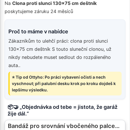
Na
Clona proti slunci 130x75 cm deštník
poskytujeme záruku 24 měsíců
Proč to máme v nabídce
Zákazníkům to ulehčí práci: clona proti slunci
130x75 cm deštník S touto sluneční clonou, už
nikdy nebudete muset sedlout do rozpáleného
auta..
⭐ Tip od Ottyho: Po práci vybavení očisti a nech
vyschnout; při palubní desku krok po kroku dojdeš k
lepšímu výsledku.
📦🤝 „Objednávka od tebe = jistota, že garáž
žije dál.“
Bandáž pro srovnání vbočeného palce…