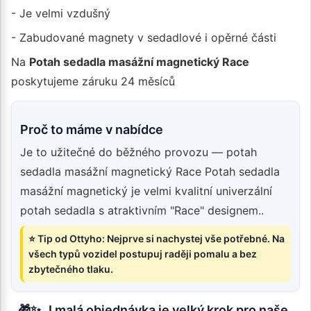
- Je velmi vzdušný
- Zabudované magnety v sedadlové i opěrné části
Na
Potah sedadla masážní magnetický Race
poskytujeme záruku 24 měsíců
Proč to máme v nabídce
Je to užitečné do běžného provozu — potah
sedadla masážní magnetický Race Potah sedadla
masážní magnetický je velmi kvalitní univerzální
potah sedadla s atraktivním "Race" designem..
⭐ Tip od Ottyho: Nejprve si nachystej vše potřebné. Na
všech typů vozidel postupuj raději pomalu a bez
zbytečného tlaku.
🎁✨ „I malá objednávka je velký krok pro naše