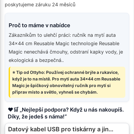
poskytujeme záruku 24 měsíců
Proč to máme v nabídce
Zákazníkům to ulehčí práci: ručník na mytí auta
34x44 cm Reusable Magic technologie Reusable
Magic nenechává čmouhy, odstraní kapky vody, je
ekologická a bezpečná..
⭐ Tip od Ottyho: Používej ochranné brýle a rukavice,
když je to na místě. Pro mytí auta 34x44 cm Reusable
Magic je špičkový obnovitelný ručník pro mytí si
připrav místo a světlo, vyhneš se chybám.
❤️🛒 „Nejlepší podpora? Když u nás nakoupíš.
Díky, že jedeš s náma!“
Datový kabel USB pro tiskárny a jin…