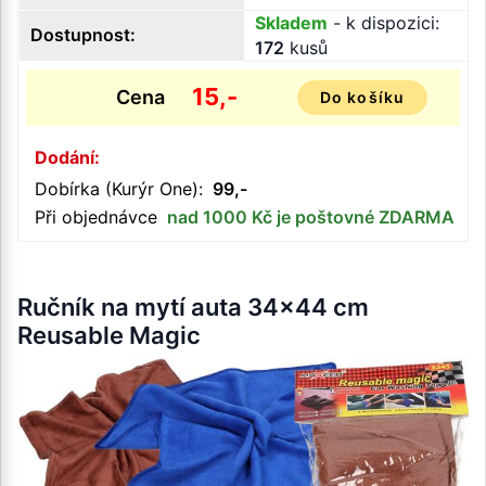
Skladem
- k dispozici:
Dostupnost:
172
kusů
15,-
Cena
Do košíku
Dodání:
Dobírka (Kurýr One):
99,-
Při objednávce
nad 1000 Kč je poštovné ZDARMA
Ručník na mytí auta 34x44 cm
Reusable Magic