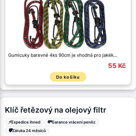
Gumicuky barevné 4ks 90cm je vhodná pro jakék…
55 Kč
Do košíku
Klíč řetězový na olejový filtr
⚡
💸
Expedice ihned
Garance vrácení peněz
🛡️
Záruka 24 měsíců