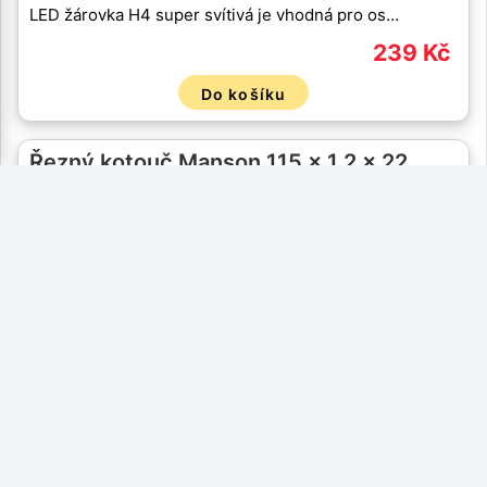
LED žárovka H4 super svítivá je vhodná pro os…
239 Kč
Do košíku
Řezný kotouč Manson 115 x 1,2 x 22,…
Řezný kotouč Manson 115 x 1,2 x 22,2 - kvalit…
6 Kč