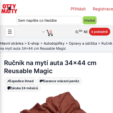
Přihlásit
Registrace
☰
00
0
0
,
Kč
k pokladně
Hlavní stránka
>
E-shop
>
Autodoplňky
>
Opravy a údržba
> Ručník
na mytí auta 34x44 cm Reusable Magic
Ručník na mytí auta 34x44 cm
Reusable Magic
⚡
💸
Expedice ihned
Garance vrácení peněz
🛡️
Záruka 24 měsíců