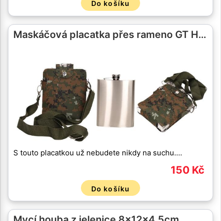
Do košíku
Maskáčová placatka přes rameno GT H…
S touto placatkou už nebudete nikdy na suchu.…
150 Kč
Do košíku
Mycí houba z jelenice 8x12x4,5cm