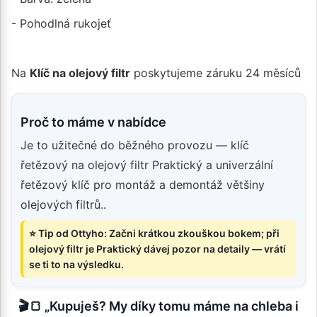
- Pohodlná rukojeť
Na
Klíč na olejový filtr
poskytujeme záruku 24 měsíců
Proč to máme v nabídce
Je to užitečné do běžného provozu — klíč
řetězový na olejový filtr Praktický a univerzální
řetězový klíč pro montáž a demontáž většiny
olejových filtrů..
⭐ Tip od Ottyho: Začni krátkou zkouškou bokem; při
olejový filtr je Praktický dávej pozor na detaily — vrátí
se ti to na výsledku.
🎬🍞 „Kupuješ? My díky tomu máme na chleba i