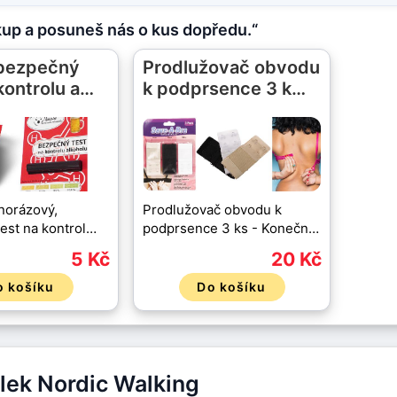
kup a posuneš nás o kus dopředu.“
 bezpečný
Prodlužovač obvodu
kontrolu a…
k podprsence 3 k…
dnorázový,
Prodlužovač obvodu k
est na kontrol…
podprsence 3 ks - Konečn…
5 Kč
20 Kč
o košíku
Do košíku
lek Nordic Walking