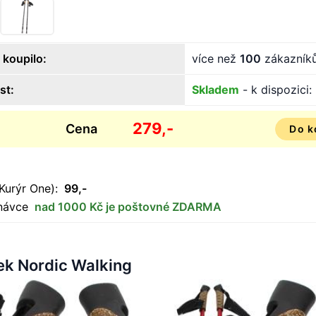
 koupilo:
více než
100
zákazník
st:
Skladem
- k dispozici:
279,-
Cena
Do k
Kurýr One):
99,-
dnávce
nad 1000 Kč je poštovné ZDARMA
ek Nordic Walking