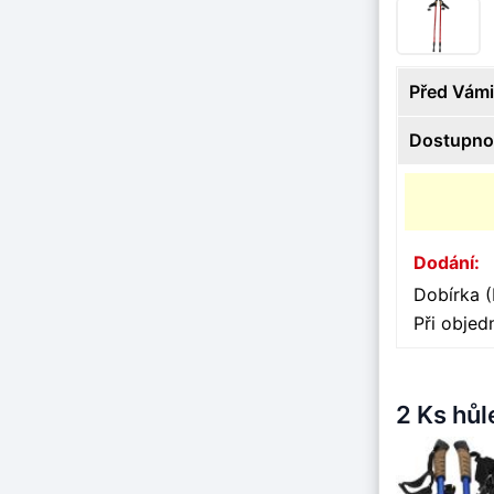
Před Vámi
Dostupno
Dodání:
Dobírka (
Při obje
2 Ks hůl