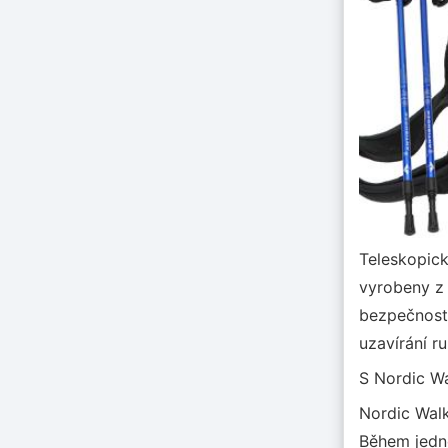
Teleskopick
vyrobeny z k
bezpečnost 
uzavírání ru
S Nordic Wa
Nordic Walk
Během jedné