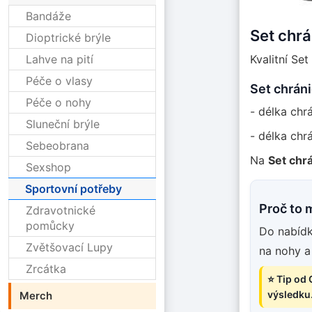
Bandáže
Set chrá
Dioptrické brýle
Lahve na pití
Kvalitní Se
Péče o vlasy
Set chráni
Péče o nohy
- délka chr
Sluneční brýle
- délka chr
Sebeobrana
Na
Set chr
Sexshop
Sportovní potřeby
Proč to 
Zdravotnické
pomůcky
Do nabídky
Zvětšovací Lupy
na nohy a
Zrcátka
⭐ Tip od 
výsledku
Merch