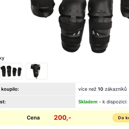
ky
 koupilo:
více než
10
zákazníků
st:
Skladem
- k dispozici:
200,-
Cena
Do k