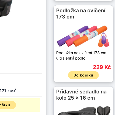
Podložka na cvičení
173 cm
Podložka na cvičení 173 cm -
ultralehká podlo…
229 Kč
Do košíku
171
kusů
Přídavné sedadlo na
kolo 25 x 16 cm
ošíku