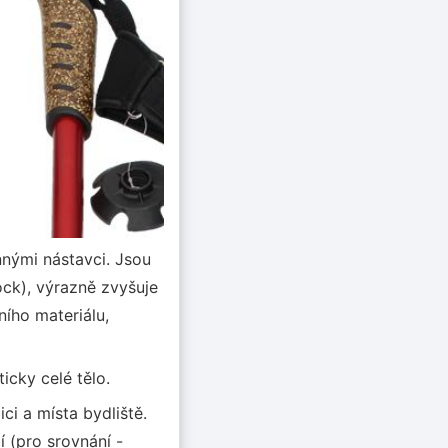
nnými nástavci. Jsou
hock), výrazně zvyšuje
ního materiálu,
icky celé tělo.
ci a místa bydliště.
 (pro srovnání -