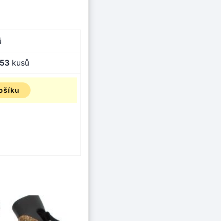
ů
53
kusů
ošíku