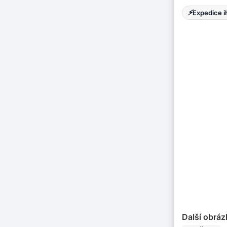
⚡
Expedice 
Další obráz