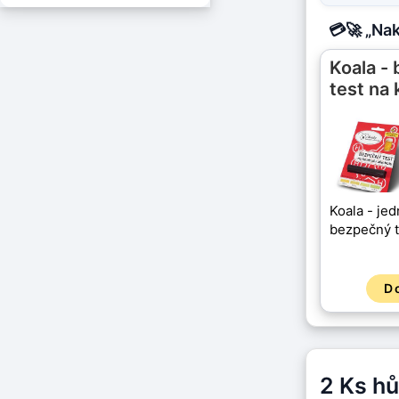
💳🚀 „Na
Koala -
test na 
Koala - je
bezpečný t
D
2 Ks hů