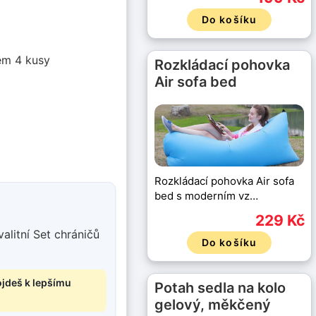
Do košíku
kem 4 kusy
Rozkládací pohovka
Air sofa bed
Rozkládací pohovka Air sofa
bed s moderním vz…
229 Kč
alitní Set chráničů
Do košíku
ojdeš k lepšímu
Potah sedla na kolo
gelový, měkčený