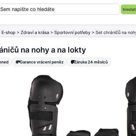
>
E-shop
>
Zdraví a krása
>
Sportovní potřeby
> Set chráničů na nohy
áničů na nohy a na lokty
💸
🛡️
ihned
Garance vrácení peněz
Záruka 24 měsíců