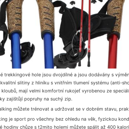
é trekkingové hole jsou dvojdílné a jsou dodávány s výmě
valitní slitiny z hliníku s vnitřním tlumení systému (anti-s
kloubů, mají velmi komfortní rukojeť vyrobenou ze speciál
ky zajištůjí popruhy na suchý zip.
lking můžete trénovat a udržovat se v dobrém stavu, prakt
ing je sport pro všechny bez ohledu na věk, fyzickou kondi
 hodiny chůze s t2mito holemi můžete spálit až 400 kalorií