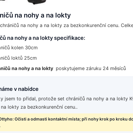
ničů na nohy a na lokty
t chráničů na nohy a na lokty za bezkonkurenční cenu. Cel
čů na nohy a na lokty specifikace:
áničů kolen 30cm
áničů loktů 25cm
áničů na nohy a na lokty
poskytujeme záruku 24 měsíců
máme v nabídce
 jsem to přidal, protože set chráničů na nohy a na lokty Kv
 na lokty za bezkonkurenční cenu..
Ottyho: Očisti a odmasti kontaktní místa; při nohy krok po kroku d
.