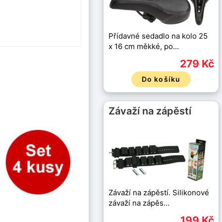
Přídavné sedadlo na kolo 25
x 16 cm měkké, po…
279 Kč
Do košíku
Závaží na zápěstí
Závaží na zápěstí. Silikonové
závaží na zápěs…
199 Kč