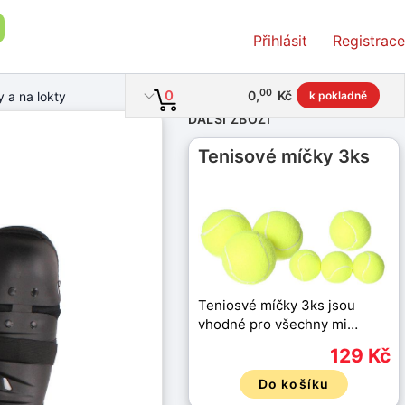
Přihlásit
Registrace
00
0
0
,
Kč
 a na lokty
k pokladně
DALŠÍ ZBOŽÍ
Tenisové míčky 3ks
Teniosvé míčky 3ks jsou
vhodné pro všechny mi…
129 Kč
Do košíku