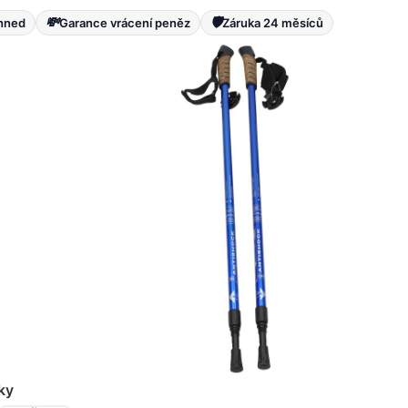
💸
🛡️
ihned
Garance vrácení peněz
Záruka 24 měsíců
ky