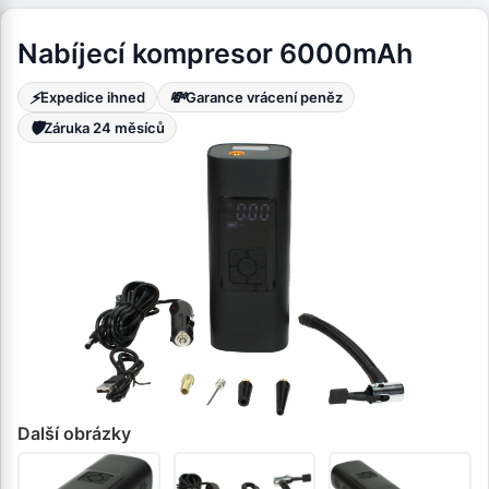
Nabíjecí kompresor 6000mAh
⚡
💸
Expedice ihned
Garance vrácení peněz
🛡️
Záruka 24 měsíců
Další obrázky