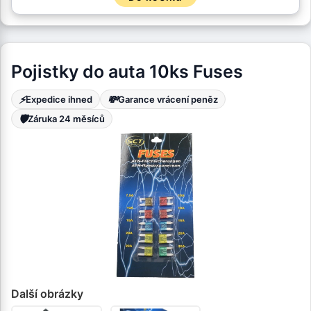
Pojistky do auta 10ks Fuses
⚡
💸
Expedice ihned
Garance vrácení peněz
🛡️
Záruka 24 měsíců
Další obrázky