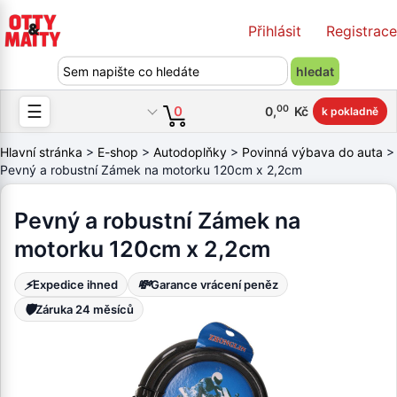
Přihlásit
Registrace
☰
00
0
0
,
Kč
k pokladně
Hlavní stránka
>
E-shop
>
Autodoplňky
>
Povinná výbava do auta
>
Pevný a robustní Zámek na motorku 120cm x 2,2cm
Pevný a robustní Zámek na
motorku 120cm x 2,2cm
⚡
💸
Expedice ihned
Garance vrácení peněz
🛡️
Záruka 24 měsíců