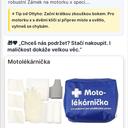
robustní Zámek na motorku x speci….
⭐ Tip od Ottyho: Začni krátkou zkouškou bokem. Pro
motorku x s dvěmi klíči si připrav místo a světlo,
vyhneš se chybám.
🎁💖 „Chceš nás podržet? Stačí nakoupit. I
maličkost dokáže velkou věc.“
Motolékárnička